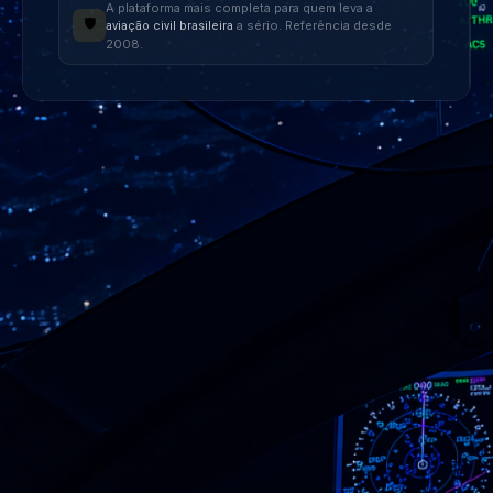
A plataforma mais completa para quem leva a
🛡️
a sério. Referência desde
aviação civil brasileira
2008.