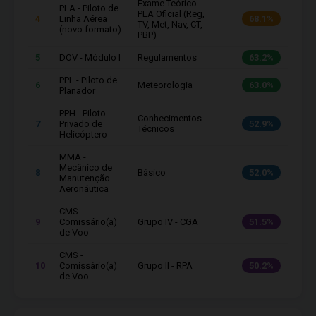
Exame Teórico
PLA - Piloto de
PLA Oficial (Reg,
4
Linha Aérea
68.1%
TV, Met, Nav, CT,
(novo formato)
PBP)
5
DOV - Módulo I
Regulamentos
63.2%
PPL - Piloto de
6
Meteorologia
63.0%
Planador
PPH - Piloto
Conhecimentos
7
Privado de
52.9%
Técnicos
Helicóptero
MMA -
Mecânico de
8
Básico
52.0%
Manutenção
Aeronáutica
CMS -
9
Comissário(a)
Grupo IV - CGA
51.5%
de Voo
CMS -
10
Comissário(a)
Grupo II - RPA
50.2%
de Voo