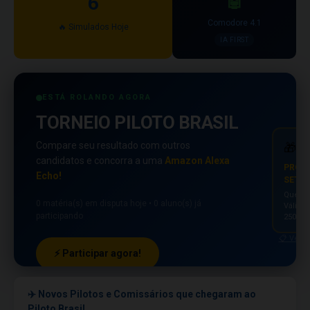
6
🤖
Comodore 4.1
🔥 Simulados Hoje
IA FIRST
ESTÁ ROLANDO AGORA
TORNEIO PILOTO BRASIL
Compare seu resultado com outros
🎁
candidatos e concorra a uma
Amazon Alexa
PRÓXI
Echo!
SETEM
Quem ti
0 matéria(s) em disputa hoje • 0 aluno(s) já
Válido
participando
250 si
📋 Ver r
⚡ Participar agora!
Ver resultado de ontem →
✈️ Novos Pilotos e Comissários que chegaram ao
Piloto Brasil