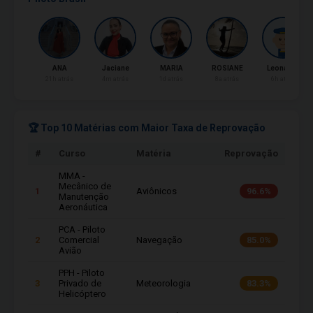
A
Jaciane
MARIA
ROSIANE
Leonardo
gabriel
rás
4m atrás
1d atrás
8a atrás
6h atrás
8a atrás
🏆 Top 10 Matérias com Maior Taxa de Reprovação
#
Curso
Matéria
Reprovação
MMA -
Mecânico de
1
Aviônicos
96.6%
Manutenção
Aeronáutica
PCA - Piloto
2
Comercial
Navegação
85.0%
Avião
PPH - Piloto
3
Privado de
Meteorologia
83.3%
Helicóptero