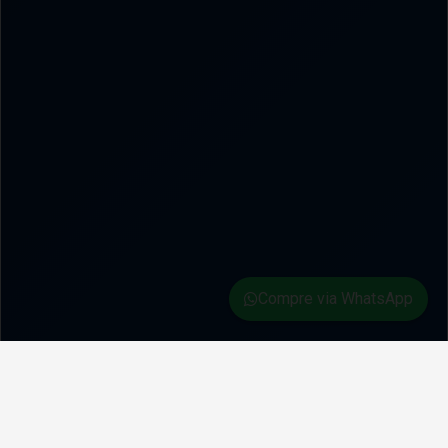
Compre via WhatsApp
✈️ PILOTO BRASIL — DESDE 2008
Simulados atualizados e
sem prazo de