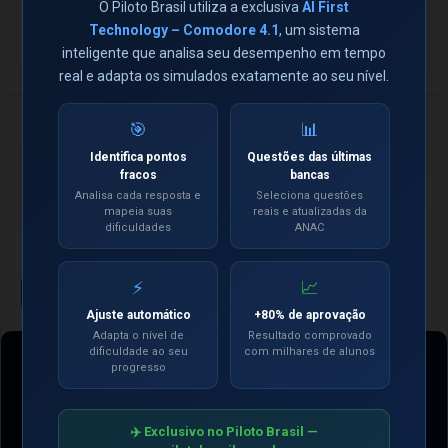
O Piloto Brasil utiliza a exclusiva
AI First
Technology – Comodore 4.1
, um sistema
😢 Hoje ainda ninguém gabaritou nada!
inteligente que analisa seu desempenho em tempo
real e adapta os simulados exatamente ao seu nível.
Por que milhares de alunos escolhem os
🎯
📊
Simulados ANAC do Piloto Brasil?
Identifica pontos
Questões das últimas
fracos
bancas
Desde 2008 ajudando pilotos e comissários a conquistarem a
Analisa cada resposta e
Seleciona questões
O Piloto Brasil
aprovação com método, tecnologia e precisão.
mapeia suas
reais e atualizadas da
se consolidou como uma das plataformas mais tradicionais e
dificuldades
ANAC
respeitadas do Brasil.
⚡
📈
Ver mais
Ajuste automático
+80% de aprovação
Adapta o nível de
Resultado comprovado
dificuldade ao seu
com milhares de alunos
progresso
✈️ Exclusivo no Piloto Brasil —