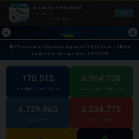
Simulados Piloto Brasil
Ver
Piloto Brasil
FREE - In Google Play
🟢
52
pessoas estudando agora no Piloto Brasil - última
atualização das questões
05/08/26
170.512
6.964.738
👨‍🎓 Alunos Cadastrados
📝 Simulados Realizados
4.729.963
2.234.775
✅ Aprovações
❌ Reprovações