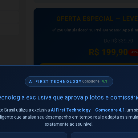
OFERTA ESPECIAL — LEVE
✅ 250 Simulados
✅ 10 Pré-Bancas
✅ App Ilim
De R$ 339,70
R$ 199,90
41%
Quero o Kit 4 em 1 por 
4.1
AI FIRST TECHNOLOGY
Comodore
cnologia exclusiva que aprova pilotos e comissár
📦 O que está incluído:
to Brasil utiliza a exclusiva
AI First Technology – Comodore 4.1
, um s
⭐ Simulação da Banca Oficial da ANAC incluindo todas
eligente que analisa seu desempenho em tempo real e adapta os simul
exatamente ao seu nível.
📊 Questões atualizadas
✅ Acesso imediato após aprovação do pagamento