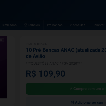
Simulados
🏆 Torneios
Pré-bancas
Videoaulas
Comprar
PILOTO BRASIL
10 Pré-Bancas ANAC (atualizada 20
de Avião
***QUESTÕES ANAC / FGV 2026***
R$ 109,90
⚡ Compre com um cli
🛒 Adicionar ao carri