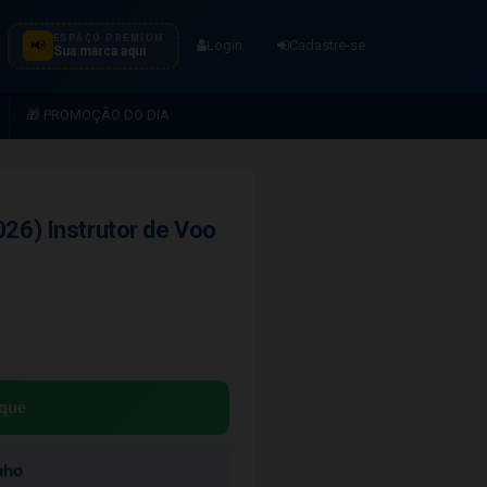
ESPAÇO PREMIUM
📢
Login
Cadastre-se
Sua marca aqui
🎁 PROMOÇÃO DO DIA
26) Instrutor de Voo
que
nho