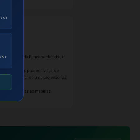
as da
smos padrões da Banca verdadeira, e
s de
egue os mesmos padrões visuais e
gurança e lhe dando uma projeção real
á realizar todas as matérias