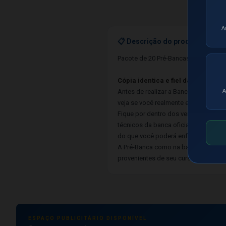
A
📋 Descrição do produto
Pacote de 20 Pré-Bancas de Instruto
Cópia identica e fiel da Banca of
Antes de realizar a Banca Oficial da
A
veja se você realmente está preparad
Fique por dentro dos verdadeiros reg
técnicos da banca oficial e lhe ajud
do que você poderá enfrentar na Banc
A Pré-Banca como na banca ofical, en
provenientes de seu curso.
ESPAÇO PUBLICITÁRIO DISPONÍVEL