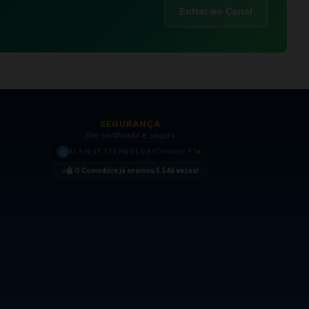
Entrar no Canal
SEGURANÇA
Site certificado e seguro
4.1
AI FIRST TECHNOLOGY
Comodore
🤖 O Comodore já ensinou
5.546
vezes!