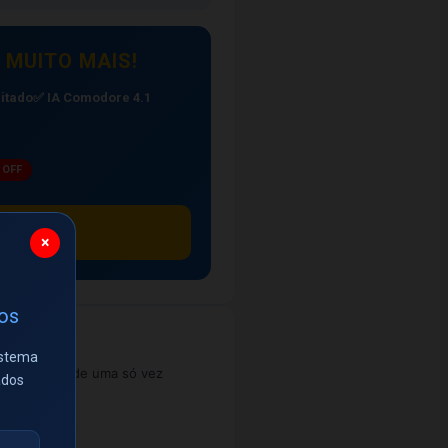
 MUITO MAIS!
itado
✅ IA Comodore 4.1
 OFF
R$ 199,90
×
ios
istema
 as matérias de uma só vez
ados