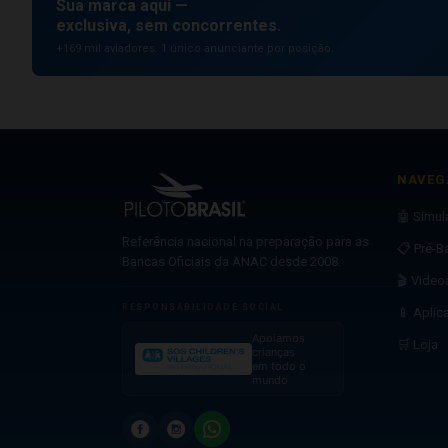
Sua marca aqui —
exclusiva, sem concorrentes.
+169 mil aviadores. 1 único anunciante por posição.
NAVEG
🤖 Simu
Referência nacional na preparação para as
📋 Pré-B
Bancas Oficiais da ANAC desde 2008.
🎬 Video
RESPONSABILIDADE SOCIAL
📱 Aplic
Apoiamos
🛒 Loja
crianças
em todo o
mundo