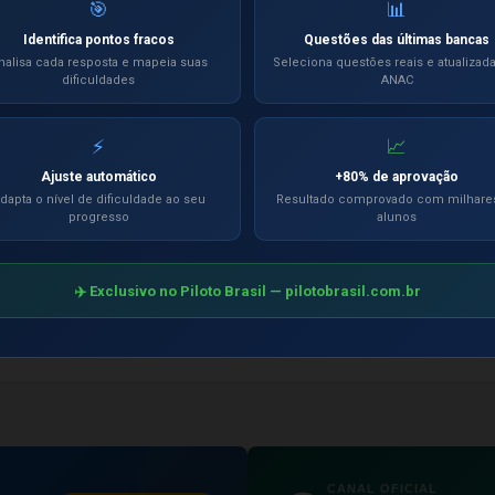
🎯
📊
Identifica pontos fracos
Questões das últimas bancas
nalisa cada resposta e mapeia suas
Seleciona questões reais e atualizad
dificuldades
ANAC
r de Voo de Avião
⚡
📈
icial da ANAC, indispensável para quem vai prestar a banca.
Ajuste automático
+80% de aprovação
 ANAC, faça no Piloto Brasil a Pré-Banca ANAC, exclusiva e inédita com os me
dapta o nível de dificuldade ao seu
Resultado comprovado com milhare
progresso
alunos
o(a).
ulamentos, condições e estilo da Banca Oficial. A Pré-Banca Piloto Brasil, s
ará a ter total familiarização com a Banca ANAC, lhe proporcionando maior se
✈️ Exclusivo no Piloto Brasil — pilotobrasil.com.br
a Oficial.
globa todas as matérias do curso, ou seja, cada Pré-Banca o candidato dever
CANAL OFICIAL