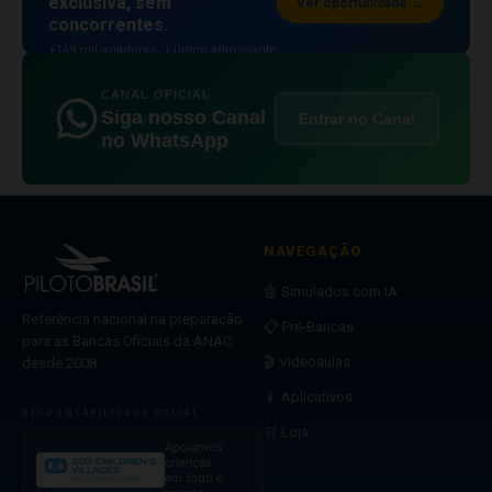
exclusiva, sem
Ver oportunidade →
concorrentes.
+169 mil aviadores. 1 único anunciante
por posição.
CANAL OFICIAL
Siga nosso Canal
Entrar no Canal
no WhatsApp
NAVEGAÇÃO
🤖 Simulados com IA
Referência nacional na preparação
📋 Pré-Bancas
para as Bancas Oficiais da ANAC
🎬 Videoaulas
desde 2008.
📱 Aplicativos
RESPONSABILIDADE SOCIAL
🛒 Loja
Apoiamos
crianças
em todo o