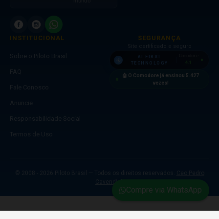
mundo
INSTITUCIONAL
SEGURANÇA
Site certificado e seguro
Sobre o Piloto Brasil
Comodore
AI FIRST
4.1
TECHNOLOGY
FAQ
🤖 O Comodore já ensinou
5.427
vezes!
Fale Conosco
Anuncie
Responsabilidade Social
Termos de Uso
© 2008 - 2026 Piloto Brasil — Todos os direitos reservados.
Ceo Pedro
Cavendish
Compre via WhatsApp