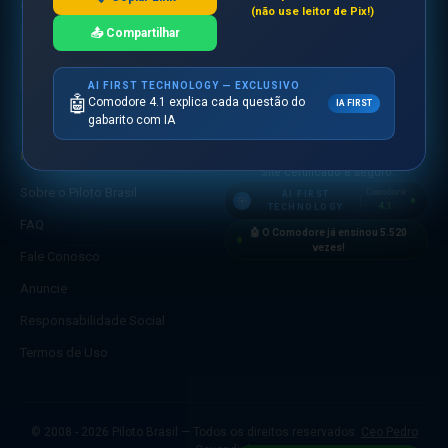
RESPONSABILIDADE SOCIAL
(não use leitor de Pix!)
🛒 Loja
📤 Compartilhar
Apoiamos
crianças
em todo o
mundo
AI FIRST TECHNOLOGY — EXCLUSIVO
🤖
Comodore 4.1 explica cada questão do
IA FIRST
gabarito com IA
INSTITUCIONAL
SEGURANÇA
Site certificado e seguro
Sobre o Piloto Brasil
Comodore
AI FIRST
4.1
TECHNOLOGY
FAQ
🤖 O Comodore já ensinou
5.520
vezes!
Fale Conosco
Anuncie
Responsabilidade Social
Termos de Uso
© 2008 - 2026 Piloto Brasil — Todos os direitos reservados.
Ceo Pedro