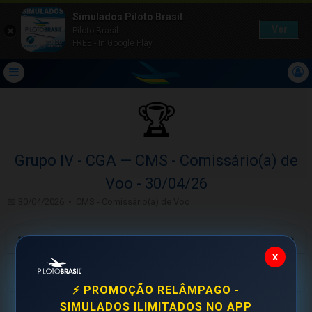
Simulados Piloto Brasil
Ver
Piloto Brasil
FREE - In Google Play
🏆
Grupo IV - CGA — CMS - Comissário(a) de
Voo - 30/04/26
📅 30/04/2026 • CMS - Comissário(a) de Voo
#
Aluno
Acertos
Tempo
x
🥇
Nábia Pereira Pedreira
15/20
8m 9s
⚡ PROMOÇÃO RELÂMPAGO -
SIMULADOS ILIMITADOS NO APP