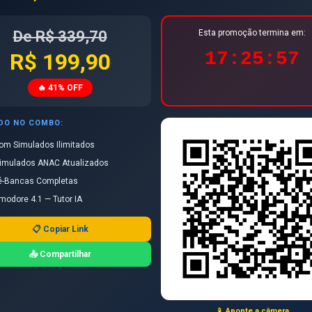
🥇
🥈
De R$ 339,70
Esta promoção termina em:
Fabricio
CAIRO
17:25:56
R$ 199,90
12/20
20/20
🔥 41% OFF
Aluno
Acertos
ÍDO NO COMBO:
Fabricio Pinheiro
20/20
om Simulados Ilimitados
imulados ANAC Atualizados
CAIRO LIEVORE
12/20
é-Bancas Completas
modore 4.1 — Tutor IA
← Ver todos os torneios
📋 Copiar Link
📤 Compartilhar
CANAL OFICIAL
Siga nosso Canal
Ver oportunidade →
no WhatsApp
📱 Aponte a câmera