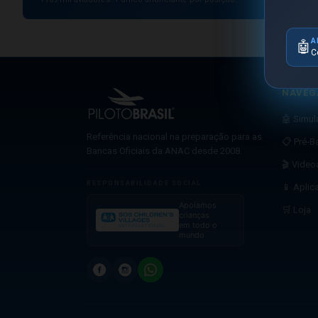
A
🤖
C
NAVEG
🤖 Simu
Referência nacional na preparação para as
📋 Pré-B
Bancas Oficiais da ANAC desde 2008.
🎬 Video
RESPONSABILIDADE SOCIAL
📱 Aplic
Apoiamos
🛒 Loja
crianças
em todo o
mundo