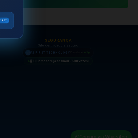
FIRST
SEGURANÇA
Site certificado e seguro
4.1
AI FIRST TECHNOLOGY
Comodore
🤖 O Comodore já ensinou
5.500
vezes!
Compre via WhatsApp