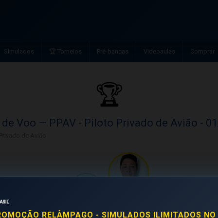
Simulados
🏆 Torneios
Pré-bancas
Videoaulas
Comprar
🏆
 de Voo — PPAV - Piloto Privado de Avião - 0
 Privado de Avião
ROMOÇÃO RELÂMPAGO - SIMULADOS ILIMITADOS NO