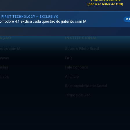
(não use leitor de Pix!)
I FIRST TECHNOLOGY — EXCLUSIVO
IA 
omodore 4.1 explica cada questão do gabarito com IA
AÇÃO
INSTITUCIONAL
lados com IA
Sobre o Piloto Brasil
ancas
FAQ
aulas
Fale Conosco
ativos
Anuncie
Responsabilidade Social
Termos de Uso