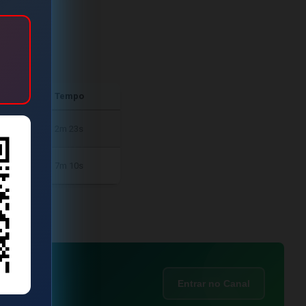
Tempo
2m 23s
7m 10s
Entrar no Canal