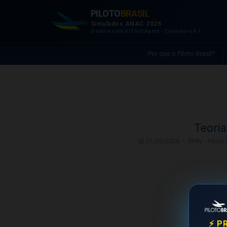
PILOTO
BRASIL
Simulados ANAC 2026
O único com AI First Agent - Comodore 4.1
Por que o Piloto Brasil?
Teoria
📅 01/05/2026 • PPAV - Piloto
⚡ P