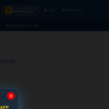
ESPAÇO PREMIUM
📢
Login
Cadastre-se
Sua marca aqui
🎁 PROMOÇÃO DO DIA
1/05/26
x
 APP