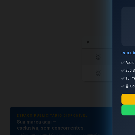
#
INCLU
🥇
✅ App c
✅ 250 S
🥈
✅ 10 Pr
✅ 🤖 Co
ESPAÇO PUBLICITÁRIO DISPONÍVEL
Sua marca aqui —
exclusiva, sem concorrentes.
+169 mil aviadores. 1 único anunciante por posição.