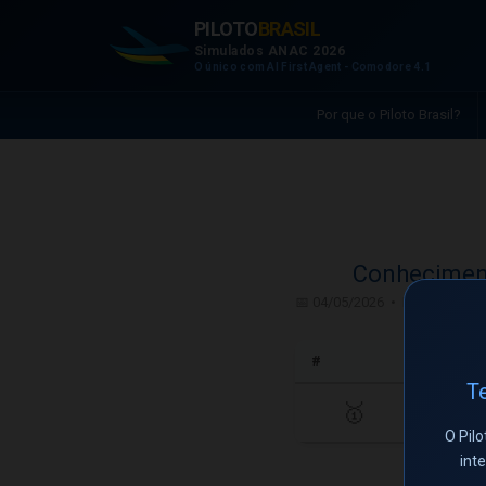
PILOTO
BRASIL
Simulados ANAC 2026
O único com AI First Agent - Comodore 4.1
Por que o Piloto Brasil?
Conheciment
📅 04/05/2026 • PPAV - Piloto
#
Te
🥇
O Pilo
int