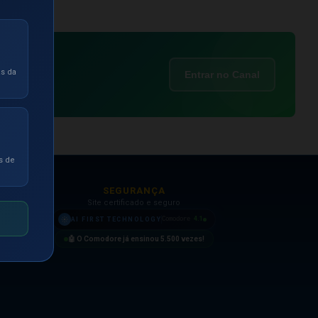
as da
Entrar no Canal
s de
SEGURANÇA
Site certificado e seguro
4.1
AI FIRST TECHNOLOGY
Comodore
🤖 O Comodore já ensinou
5.500
vezes!