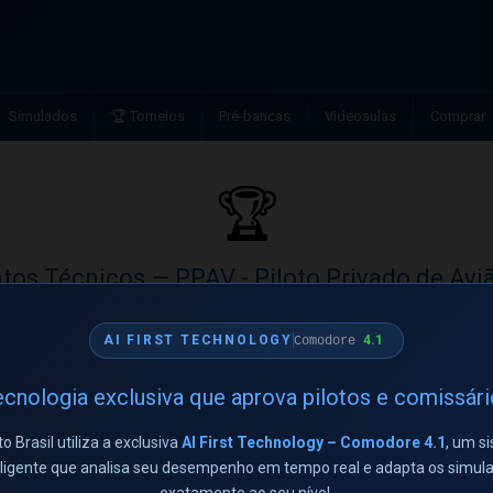
Simulados
🏆 Torneios
Pré-bancas
Videoaulas
Comprar
🏆
os Técnicos — PPAV - Piloto Privado de Aviã
 Privado de Avião
4.1
AI FIRST TECHNOLOGY
Comodore
Aluno
Acertos
cnologia exclusiva que aprova pilotos e comissár
ana carla brasil
17/20
to Brasil utiliza a exclusiva
AI First Technology – Comodore 4.1
, um s
eligente que analisa seu desempenho em tempo real e adapta os simul
← Ver todos os torneios
exatamente ao seu nível.