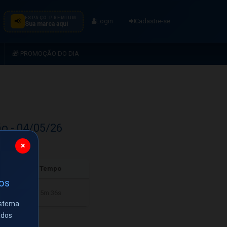
ESPAÇO PREMIUM
📢
Login
Cadastre-se
Sua marca aqui
🎁 PROMOÇÃO DO DIA
o - 04/05/26
×
Tempo
ios
5m 36s
istema
ados