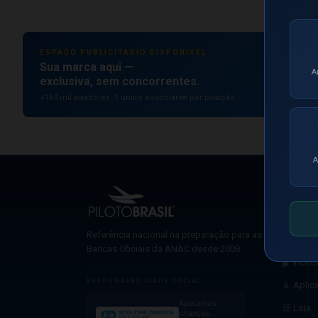
ESPAÇO PUBLICITÁRIO DISPONÍVEL
Sua marca aqui —
A
exclusiva, sem concorrentes.
+169 mil aviadores. 1 único anunciante por posição.
A
NAVEG
🤖 Simu
Referência nacional na preparação para as
📋 Pré-B
Bancas Oficiais da ANAC desde 2008.
🎬 Video
RESPONSABILIDADE SOCIAL
📱 Aplic
Apoiamos
🛒 Loja
crianças