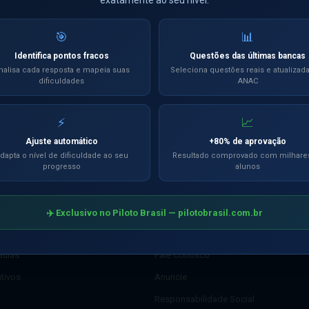
🎯
📊
Identifica pontos fracos
Questões das últimas bancas
CANAL OFICIAL
Siga nosso Canal
nalisa cada resposta e mapeia suas
Seleciona questões reais e atualizad
Ver oportunidade →
dificuldades
ANAC
no WhatsApp
⚡
📈
Ajuste automático
+80% de aprovação
dapta o nível de dificuldade ao seu
Resultado comprovado com milhare
progresso
alunos
AÇÃO
INSTITUCIONAL
lados com IA
Sobre o Piloto Brasil
✈️ Exclusivo no Piloto Brasil — pilotobrasil.com.br
ancas
FAQ
aulas
Fale Conosco
ativos
Anuncie
Responsabilidade Social