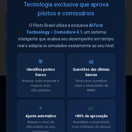
← Ver todos os torneios
Tecnologia exclusiva que aprova
ESPAÇO PUBLICITÁRIO
pilotos e comissários
DISPONÍVEL
Sua marca aqui —
exclusiva, sem
Ver oportunidade →
O Piloto Brasil utiliza a exclusiva
AI First
concorrentes.
Technology – Comodore 4.1
, um sistema
+169 mil aviadores. 1 único anunciante
inteligente que analisa seu desempenho em tempo
por posição.
real e adapta os simulados exatamente ao seu nível.
CANAL OFICIAL
Siga nosso Canal
Entrar no Canal
no WhatsApp
🎯
📊
Identifica pontos
Questões das últimas
fracos
bancas
Analisa cada resposta e
Seleciona questões
mapeia suas
reais e atualizadas da
NAVEGAÇÃO
dificuldades
ANAC
🤖 Simulados com IA
⚡
📈
Referência nacional na preparação
📋 Pré-Bancas
para as Bancas Oficiais da ANAC
Ajuste automático
+80% de aprovação
🎬 Videoaulas
desde 2008.
Adapta o nível de
Resultado comprovado
dificuldade ao seu
com milhares de alunos
📱 Aplicativos
progresso