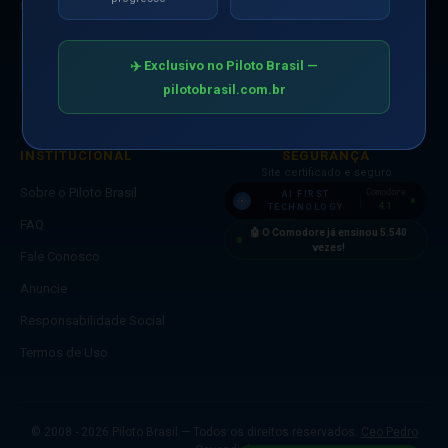
RESPONSABILIDADE SOCIAL
🛒 Loja
Apoiamos
crianças
✈️ Exclusivo no Piloto Brasil —
em todo o
mundo
pilotobrasil.com.br
INSTITUCIONAL
SEGURANÇA
Site certificado e seguro
Sobre o Piloto Brasil
Comodore
AI FIRST
4.1
TECHNOLOGY
FAQ
🤖 O Comodore já ensinou
5.540
vezes!
Fale Conosco
Anuncie
Responsabilidade Social
Termos de Uso
© 2008 - 2026 Piloto Brasil — Todos os direitos reservados.
Ceo Pedro