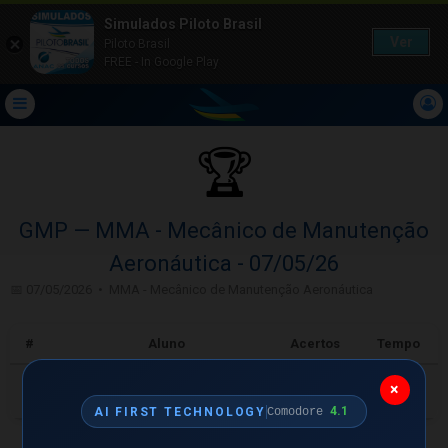
Simulados Piloto Brasil
Ver
Piloto Brasil
FREE - In Google Play
🏆
GMP — MMA - Mecânico de Manutenção
Aeronáutica - 07/05/26
📅 07/05/2026 • MMA - Mecânico de Manutenção Aeronáutica
#
Aluno
Acertos
Tempo
🥇
×
F
Francisca Morais
18/20
7m 23s
4.1
AI FIRST TECHNOLOGY
Comodore