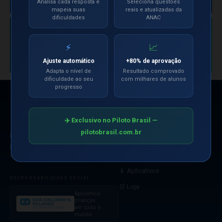
concorrentes.
Analisa cada resposta e
Seleciona questões
mapeia suas
reais e atualizadas da
+169 mil aviadores. 1 único anunciante
dificuldades
ANAC
por posição.
CANAL OFICIAL
Siga nosso Canal
Entrar no Canal
⚡
📈
no WhatsApp
Ajuste automático
+80% de aprovação
Adapta o nível de
Resultado comprovado
dificuldade ao seu
com milhares de alunos
progresso
NAVEGAÇÃO
✈️ Exclusivo no Piloto Brasil —
🤖 Simulados com IA
pilotobrasil.com.br
Referência nacional na preparação
📋 Pré-Bancas
para as Bancas Oficiais da ANAC
🎬 Videoaulas
desde 2008.
📱 Aplicativos
RESPONSABILIDADE SOCIAL
🛒 Loja
Apoiamos
crianças
em todo o
mundo