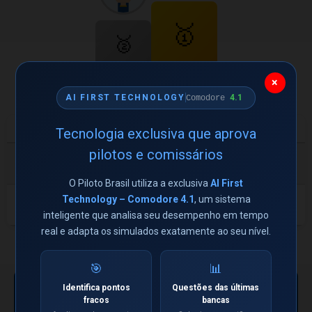
🥇
🥈
Leonardo
Álvaro
×
14/20
66/20
4.1
AI FIRST TECHNOLOGY
Comodore
#
Aluno
Acertos
Tempo
Tecnologia exclusiva que aprova
pilotos e comissários
Leonardo Telles dos
37m
🥇
66/20
Santos
42s
O Piloto Brasil utiliza a exclusiva
AI First
12m
Technology – Comodore 4.1
, um sistema
🥈
Álvaro Silva
14/20
30s
inteligente que analisa seu desempenho em tempo
real e adapta os simulados exatamente ao seu nível.
← Ver todos os torneios
ESPAÇO PUBLICITÁRIO
🎯
📊
DISPONÍVEL
Sua marca aqui —
Identifica pontos
Questões das últimas
fracos
bancas
exclusiva, sem
Ver oportunidade →