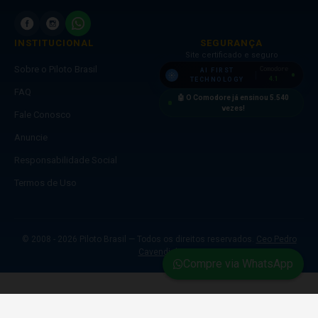
INSTITUCIONAL
SEGURANÇA
Site certificado e seguro
Sobre o Piloto Brasil
Comodore
AI FIRST
4.1
TECHNOLOGY
FAQ
🤖 O Comodore já ensinou
5.540
vezes!
Fale Conosco
Anuncie
Responsabilidade Social
Termos de Uso
© 2008 - 2026 Piloto Brasil — Todos os direitos reservados.
Ceo Pedro
Cavendish
Compre via WhatsApp