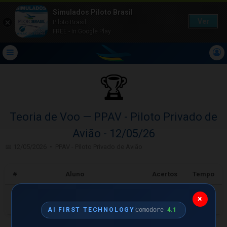
Simulados Piloto Brasil
Ver
Piloto Brasil
FREE - In Google Play
🏆
Teoria de Voo — PPAV - Piloto Privado de
Avião - 12/05/26
📅 12/05/2026 • PPAV - Piloto Privado de Avião
#
Aluno
Acertos
Tempo
LUCIANO VIANA
🥇
×
12/20
30m 0s
FERNANDES
4.1
AI FIRST TECHNOLOGY
Comodore