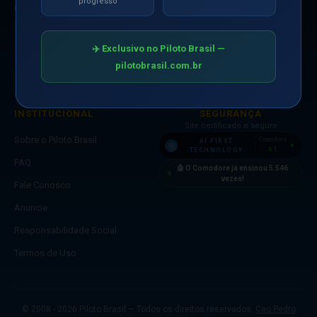
progresso
RESPONSABILIDADE SOCIAL
🛒 Loja
Apoiamos
crianças
✈️ Exclusivo no Piloto Brasil —
em todo o
mundo
pilotobrasil.com.br
INSTITUCIONAL
SEGURANÇA
Site certificado e seguro
Sobre o Piloto Brasil
Comodore
AI FIRST
4.1
TECHNOLOGY
FAQ
🤖 O Comodore já ensinou
5.546
vezes!
Fale Conosco
Anuncie
Responsabilidade Social
Termos de Uso
© 2008 - 2026 Piloto Brasil — Todos os direitos reservados.
Ceo Pedro