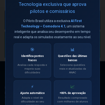
← Ver todos os torneios
Tecnologia exclusiva que aprova
ESPAÇO PUBLICITÁRIO
pilotos e comissários
DISPONÍVEL
Sua marca aqui —
exclusiva, sem
Ver oportunidade →
O Piloto Brasil utiliza a exclusiva
AI First
concorrentes.
Technology – Comodore 4.1
, um sistema
+169 mil aviadores. 1 único anunciante
inteligente que analisa seu desempenho em tempo
por posição.
real e adapta os simulados exatamente ao seu nível.
CANAL OFICIAL
Siga nosso Canal
Entrar no Canal
🎯
📊
no WhatsApp
Identifica pontos
Questões das últimas
fracos
bancas
Analisa cada resposta e
Seleciona questões
mapeia suas
reais e atualizadas da
dificuldades
ANAC
NAVEGAÇÃO
🤖 Simulados com IA
⚡
📈
Referência nacional na preparação
📋 Pré-Bancas
para as Bancas Oficiais da ANAC
Ajuste automático
+80% de aprovação
🎬 Videoaulas
desde 2008.
Adapta o nível de
Resultado comprovado
dificuldade ao seu
com milhares de alunos
📱 Aplicativos