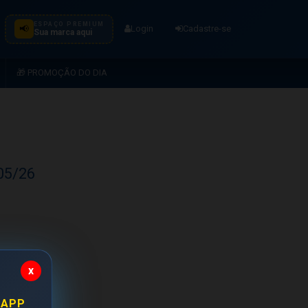
ESPAÇO PREMIUM
📢
Login
Cadastre-se
Sua marca aqui
🎁 PROMOÇÃO DO DIA
05/26
x
 APP