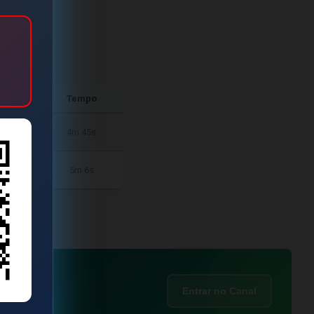
tos
Tempo
20
4m 45s
20
5m 6s
Entrar no Canal