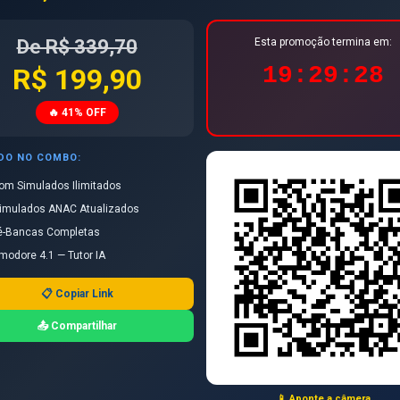
🥇
🥈
De R$ 339,70
Esta promoção termina em:
Rosemeire
GABRIELLY
19:29:28
R$ 199,90
16/20
19/20
🔥 41% OFF
Aluno
Acer
ÍDO NO COMBO:
Rosemeire Freire Costa Machado
19/
om Simulados Ilimitados
imulados ANAC Atualizados
GABRIELLY MARTINS DE DEUS
16/
é-Bancas Completas
modore 4.1 — Tutor IA
← Ver todos os torneios
📋 Copiar Link
📤 Compartilhar
CANAL OFICIAL
Siga nosso Canal
Ver oportunidade →
no WhatsApp
📱 Aponte a câmera