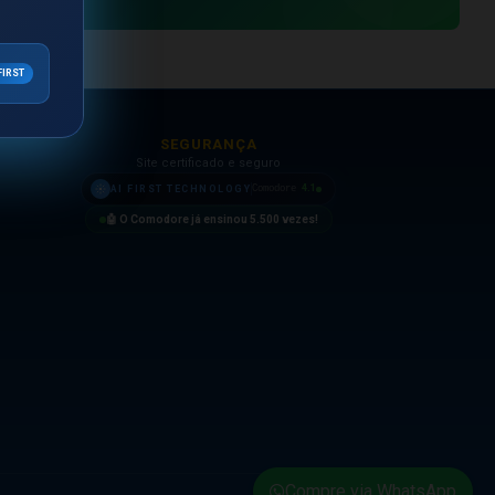
FIRST
SEGURANÇA
Site certificado e seguro
4.1
AI FIRST TECHNOLOGY
Comodore
🤖 O Comodore já ensinou
5.500
vezes!
Compre via WhatsApp