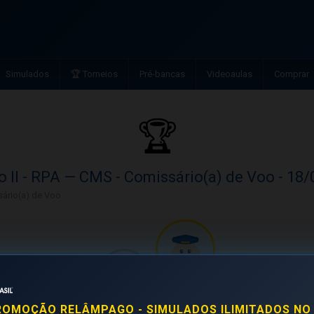
Simulados
🏆 Torneios
Pré-bancas
Videoaulas
Comprar
🏆
o II - RPA — CMS - Comissário(a) de Voo - 18/
ário(a) de Voo
ROMOÇÃO RELÂMPAGO - SIMULADOS ILIMITADOS NO