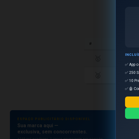
#
INCLU
🥇
✅ App c
✅ 250 S
🥈
✅ 10 Pr
✅ 🤖 Co
ESPAÇO PUBLICITÁRIO DISPONÍVEL
Sua marca aqui —
exclusiva, sem concorrentes.
+169 mil aviadores. 1 único anunciante por posição.