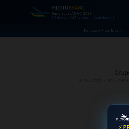
PILOTO
BRASIL
Simulados ANAC 2026
O único com AI First Agent - Comodore 4.1
Por que o Piloto Brasil?
Grup
📅 18/05/2026 • CMS - Comiss
⚡ P