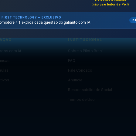
(não use leitor de Pix!)
I FIRST TECHNOLOGY — EXCLUSIVO
IA 
omodore 4.1 explica cada questão do gabarito com IA
AÇÃO
INSTITUCIONAL
lados com IA
Sobre o Piloto Brasil
ancas
FAQ
aulas
Fale Conosco
ativos
Anuncie
Responsabilidade Social
Termos de Uso