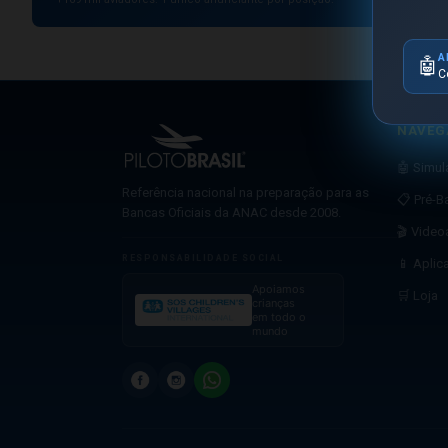
A
🤖
C
NAVEG
🤖 Simu
Referência nacional na preparação para as
📋 Pré-B
Bancas Oficiais da ANAC desde 2008.
🎬 Video
RESPONSABILIDADE SOCIAL
📱 Aplic
Apoiamos
🛒 Loja
crianças
em todo o
mundo