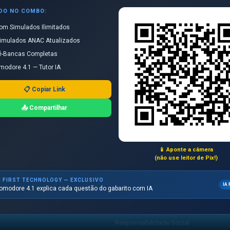
ÍDO NO COMBO:
om Simulados Ilimitados
imulados ANAC Atualizados
CANAL OFICIAL
Siga nosso Canal
é-Bancas Completas
Ver oportunidade →
no WhatsApp
modore 4.1 — Tutor IA
📋 Copiar Link
📤 Compartilhar
AÇÃO
INSTITUCIONAL
📱 Aponte a câmera
lados com IA
Sobre o Piloto Brasil
(não use leitor de Pix!)
ancas
FAQ
I FIRST TECHNOLOGY — EXCLUSIVO
IA 
omodore 4.1 explica cada questão do gabarito com IA
aulas
Fale Conosco
ativos
Anuncie
Responsabilidade Social