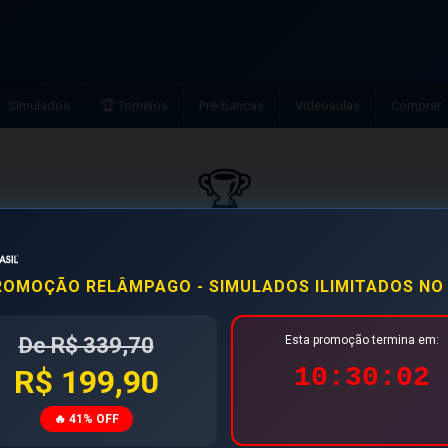
Simulados
🏆 Torneios
Pré-bancas
Videoaulas
Comprar
🏆
o II - RPA — CMS - Comissário(a) de Voo - 30/
ário(a) de Voo
ROMOÇÃO RELÂMPAGO - SIMULADOS ILIMITADOS NO
Aluno
Acerto
De R$ 339,70
Esta promoção termina em:
10:30:02
R$ 199,90
MARIA ISABEL COSTA PEREIRA
10/20
🔥 41% OFF
← Ver todos os torneios