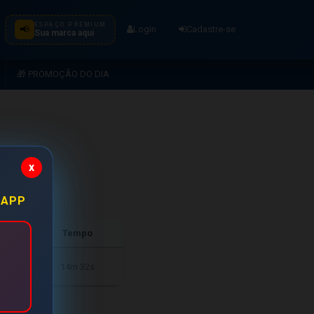
ESPAÇO PREMIUM
📢
Login
Cadastre-se
Sua marca aqui
🎁 PROMOÇÃO DO DIA
x
05/26
 APP
s
Tempo
14m 32s