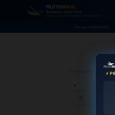
PILOTO
BRASIL
Simulados ANAC 2026
O único com AI First Agent - Comodore 4.1
Por que o Piloto Brasil?
Grup
📅 30/05/2026 • CMS - Comiss
⚡ P
#
🥇