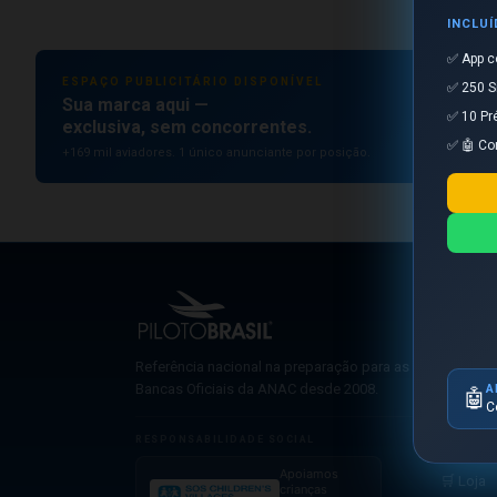
INCLU
✅ App c
ESPAÇO PUBLICITÁRIO DISPONÍVEL
✅ 250 S
Sua marca aqui —
✅ 10 Pr
exclusiva, sem concorrentes.
✅ 🤖 Co
+169 mil aviadores. 1 único anunciante por posição.
NAVEG
🤖 Simu
Referência nacional na preparação para as
📋 Pré-B
Bancas Oficiais da ANAC desde 2008.
A
🤖
C
🎬 Video
RESPONSABILIDADE SOCIAL
📱 Aplic
Apoiamos
🛒 Loja
crianças