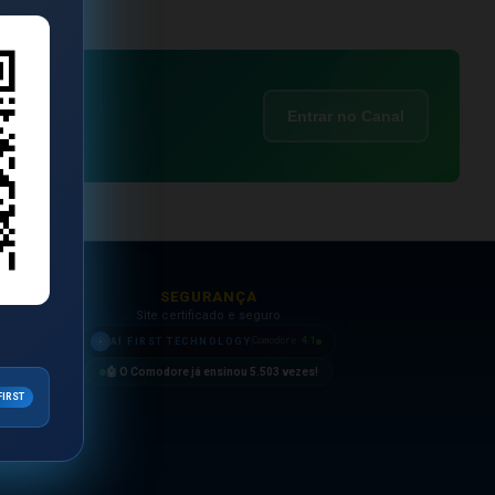
Entrar no Canal
SEGURANÇA
Site certificado e seguro
4.1
AI FIRST TECHNOLOGY
Comodore
🤖 O Comodore já ensinou
5.503
vezes!
FIRST