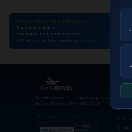
ESPAÇO PUBLICITÁRIO DISPONÍVEL
Sua marca aqui —
A
exclusiva, sem concorrentes.
+169 mil aviadores. 1 único anunciante por posição.
A
NAVEG
🤖 Simu
Referência nacional na preparação para as
📋 Pré-B
Bancas Oficiais da ANAC desde 2008.
🎬 Video
RESPONSABILIDADE SOCIAL
📱 Aplic
Apoiamos
🛒 Loja
crianças