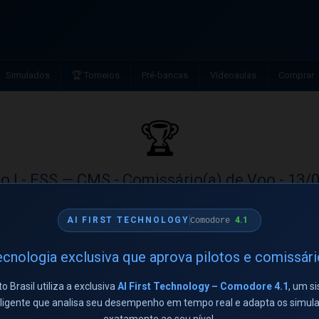
Simulados
🏆 Torneios
Pré-bancas
Videoaulas
Comprar
🏆
o I - ESS — CMS - Comissário(a) de Voo - 13/
ário(a) de Voo
4.1
AI FIRST TECHNOLOGY
Comodore
Aluno
Acerto
cnologia exclusiva que aprova pilotos e comissár
RIKELME CORREA TAVARES
16/20
to Brasil utiliza a exclusiva
AI First Technology – Comodore 4.1
, um s
eligente que analisa seu desempenho em tempo real e adapta os simul
← Ver todos os torneios
exatamente ao seu nível.