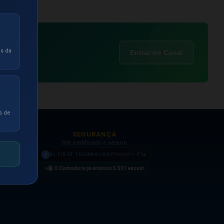
as da
Entrar no Canal
s de
SEGURANÇA
Site certificado e seguro
4.1
AI FIRST TECHNOLOGY
Comodore
🤖 O Comodore já ensinou
5.531
vezes!