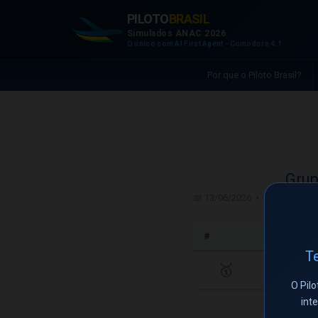
PILOTO
BRASIL
Simulados ANAC 2026
O único com AI First Agent - Comodore 4.1
Por que o Piloto Brasil?
Grup
📅 13/06/2026 • CMS - Comiss
#
Te
🥇
O Pilo
int