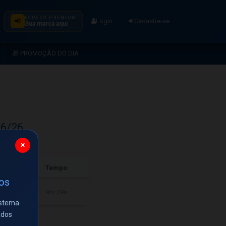
ESPAÇO PREMIUM
📢
Login
Cadastre-se
Sua marca aqui
🎁 PROMOÇÃO DO DIA
06/26
×
s
Tempo
ios
9m 39s
istema
ados