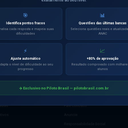
🎯
📊
Identifica pontos fracos
Questões das últimas bancas
CANAL OFICIAL
Siga nosso Canal
nalisa cada resposta e mapeia suas
Seleciona questões reais e atualizad
Ver oportunidade →
dificuldades
ANAC
no WhatsApp
⚡
📈
Ajuste automático
+80% de aprovação
dapta o nível de dificuldade ao seu
Resultado comprovado com milhare
progresso
alunos
AÇÃO
INSTITUCIONAL
lados com IA
Sobre o Piloto Brasil
✈️ Exclusivo no Piloto Brasil — pilotobrasil.com.br
ancas
FAQ
aulas
Fale Conosco
ativos
Anuncie
Responsabilidade Social