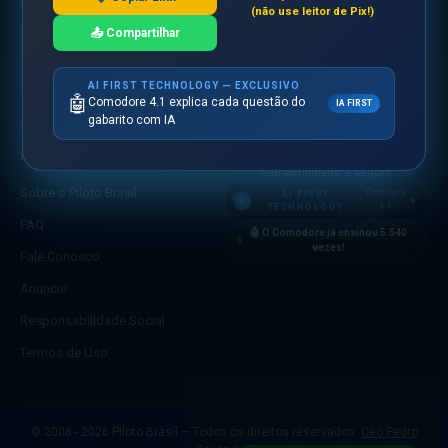
RESPONSABILIDADE SOCIAL
(não use leitor de Pix!)
🛒 Loja
📤 Compartilhar
Apoiamos
crianças
em todo o
mundo
AI FIRST TECHNOLOGY — EXCLUSIVO
🤖
Comodore 4.1 explica cada questão do
IA FIRST
gabarito com IA
INSTITUCIONAL
SEGURANÇA
Site certificado e seguro
Sobre o Piloto Brasil
Comodore
AI FIRST
4.1
TECHNOLOGY
FAQ
🤖 O Comodore já ensinou
5.540
vezes!
Fale Conosco
Anuncie
Responsabilidade Social
Termos de Uso
© 2008 - 2026 Piloto Brasil — Todos os direitos reservados.
Ceo Pedro