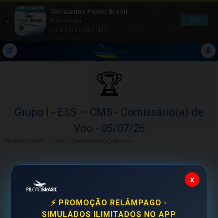
Simulados Piloto Brasil
Ver
Piloto Brasil
FREE - In Google Play
🏆
Grupo I - ESS — CMS - Comissário(a) de
Voo - 05/07/26
📅 05/07/2026 • CMS - Comissário(a) de Voo
#
Aluno
Acertos
Tempo
x
🥇
Johan Seleghin
17/20
4m 16s
⚡ PROMOÇÃO RELÂMPAGO -
SIMULADOS ILIMITADOS NO APP