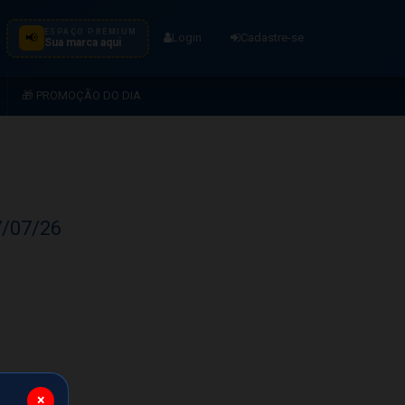
ESPAÇO PREMIUM
📢
Login
Cadastre-se
Sua marca aqui
🎁 PROMOÇÃO DO DIA
7/07/26
×