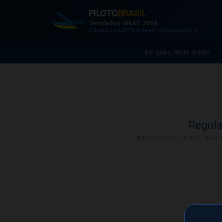
PILOTO
BRASIL
Simulados ANAC 2026
O único com AI First Agent - Comodore 4.1
Por que o Piloto Brasil?
Regula
📅 07/07/2026 • PPAV - Piloto