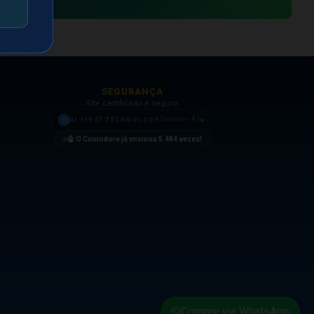
SEGURANÇA
Site certificado e seguro
4.1
AI FIRST TECHNOLOGY
Comodore
🤖 O Comodore já ensinou
5.484
vezes!
Compre via WhatsApp