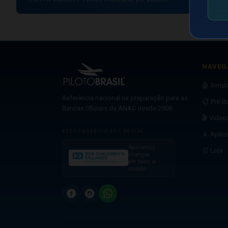
NAVEG
🤖 Simu
Referência nacional na preparação para as
📋 Pré-B
Bancas Oficiais da ANAC desde 2008.
🎬 Video
RESPONSABILIDADE SOCIAL
📱 Aplic
Apoiamos
🛒 Loja
crianças
em todo o
mundo