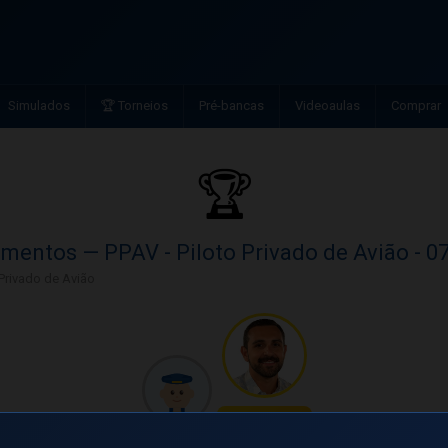
Simulados
🏆 Torneios
Pré-bancas
Videoaulas
Comprar
🏆
mentos — PPAV - Piloto Privado de Avião - 0
 Privado de Avião