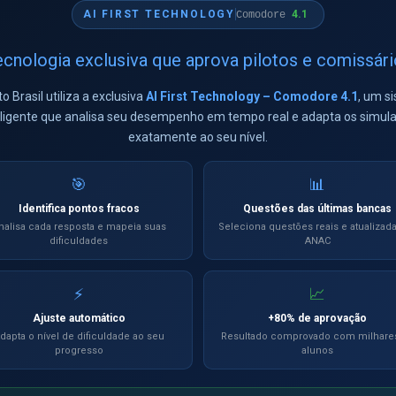
🥇
🥈
4.1
AI FIRST TECHNOLOGY
Comodore
cnologia exclusiva que aprova pilotos e comissár
Leo
celio
14/20
15/20
to Brasil utiliza a exclusiva
AI First Technology – Comodore 4.1
, um s
eligente que analisa seu desempenho em tempo real e adapta os simul
Aluno
Acertos
exatamente ao seu nível.
Leo R.
15/20
🎯
📊
Identifica pontos fracos
Questões das últimas bancas
celio souza dos Santos
14/20
nalisa cada resposta e mapeia suas
Seleciona questões reais e atualizad
dificuldades
ANAC
← Ver todos os torneios
⚡
📈
Ajuste automático
+80% de aprovação
dapta o nível de dificuldade ao seu
Resultado comprovado com milhare
CANAL OFICIAL
progresso
alunos
Siga nosso Canal
Ver oportunidade →
no WhatsApp