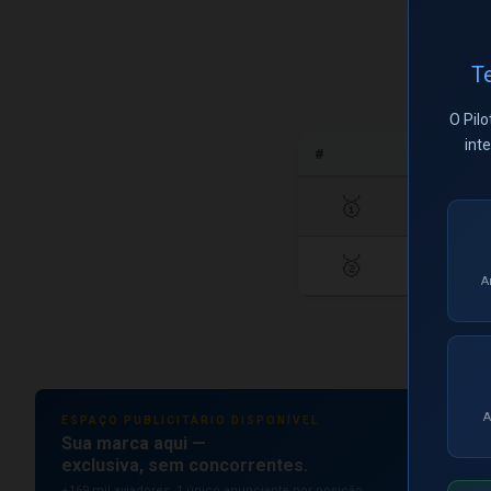
Te
O Pilo
int
#
🥇
🥈
A
A
ESPAÇO PUBLICITÁRIO DISPONÍVEL
Sua marca aqui —
exclusiva, sem concorrentes.
+169 mil aviadores. 1 único anunciante por posição.