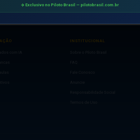
✈️ Exclusivo no Piloto Brasil — pilotobrasil.com.br
AÇÃO
INSTITUCIONAL
lados com IA
Sobre o Piloto Brasil
ancas
FAQ
aulas
Fale Conosco
ativos
Anuncie
Responsabilidade Social
Termos de Uso