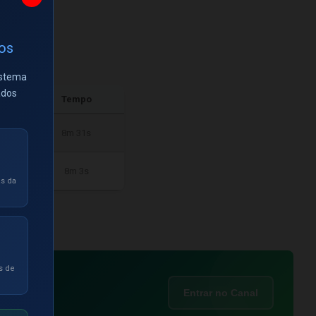
ios
istema
ados
Tempo
8m 31s
8m 3s
as da
s de
Entrar no Canal