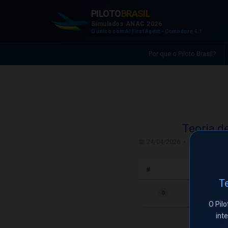
PILOTO
BRASIL
Simulados ANAC 2026
O único com AI First Agent - Comodore 4.1
Por que o Piloto Brasil?
Teoria d
📅 24/04/2026 • PPH - Piloto 
#
Te
0
O Pilo
int