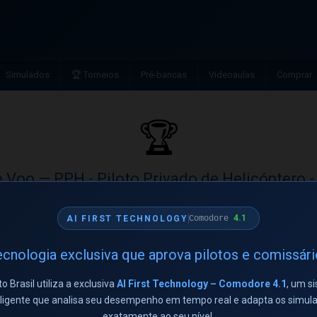
Simulados
🏆 Torneios
Pré-bancas
Videoaulas
Comprar
🏆
e Voo — PPH - Piloto Privado de Helicóptero -
Privado de Helicóptero
4.1
AI FIRST TECHNOLOGY
Comodore
Aluno
Acertos
cnologia exclusiva que aprova pilotos e comissár
karina bertolani maioli
17/20
to Brasil utiliza a exclusiva
AI First Technology – Comodore 4.1
, um s
eligente que analisa seu desempenho em tempo real e adapta os simul
← Ver todos os torneios
exatamente ao seu nível.