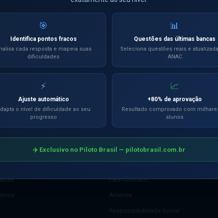
🎯
📊
Identifica pontos fracos
Questões das últimas bancas
CANAL OFICIAL
Siga nosso Canal
nalisa cada resposta e mapeia suas
Seleciona questões reais e atualizad
Ver oportunidade →
dificuldades
ANAC
no WhatsApp
⚡
📈
Ajuste automático
+80% de aprovação
dapta o nível de dificuldade ao seu
Resultado comprovado com milhare
progresso
alunos
AÇÃO
INSTITUCIONAL
lados com IA
Sobre o Piloto Brasil
✈️ Exclusivo no Piloto Brasil — pilotobrasil.com.br
ancas
FAQ
aulas
Fale Conosco
ativos
Anuncie
Responsabilidade Social