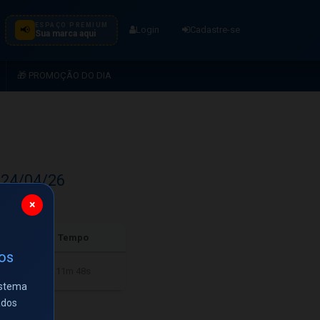
ESPAÇO PREMIUM
📢
Login
Cadastre-se
Sua marca aqui
🎁 PROMOÇÃO DO DIA
 24/04/26
×
Tempo
ios
11m 48s
istema
ados