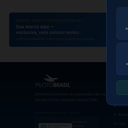
ESPAÇO PUBLICITÁRIO DISPONÍVEL
Sua marca aqui —
A
exclusiva, sem concorrentes.
+169 mil aviadores. 1 único anunciante por posição.
A
NAVEG
🤖 Simu
Referência nacional na preparação para as
📋 Pré-B
Bancas Oficiais da ANAC desde 2008.
🎬 Video
RESPONSABILIDADE SOCIAL
📱 Aplic
Apoiamos
🛒 Loja
crianças