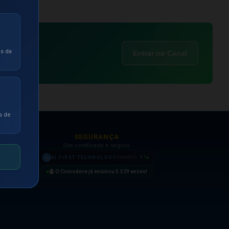
as da
Entrar no Canal
s de
SEGURANÇA
Site certificado e seguro
4.1
AI FIRST TECHNOLOGY
Comodore
🤖 O Comodore já ensinou
5.529
vezes!