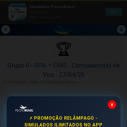
Simulados Piloto Brasil
Ver
Piloto Brasil
FREE - In Google Play
🏆
Grupo II - RPA — CMS - Comissário(a) de
Voo - 27/04/26
📅 27/04/2026 • CMS - Comissário(a) de Voo
#
Aluno
Acertos
Tempo
x
Larissa Ferrero
15/20
4m 8s
0
⚡ PROMOÇÃO RELÂMPAGO -
SIMULADOS ILIMITADOS NO APP