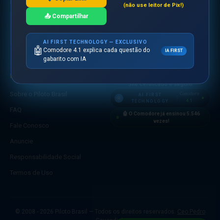
RESPONSABILIDADE SOCIAL
(não use leitor de Pix!)
🛒 Loja
📤 Compartilhar
Apoiamos
crianças
em todo o
mundo
AI FIRST TECHNOLOGY — EXCLUSIVO
🤖
Comodore 4.1 explica cada questão do
IA FIRST
gabarito com IA
INSTITUCIONAL
SEGURANÇA
Site certificado e seguro
Sobre o Piloto Brasil
Comodore
AI FIRST
4.1
TECHNOLOGY
FAQ
🤖 O Comodore já ensinou
5.546
vezes!
Fale Conosco
Anuncie
Responsabilidade Social
Termos de Uso
© 2008 - 2026 Piloto Brasil — Todos os direitos reservados.
Ceo Pedro