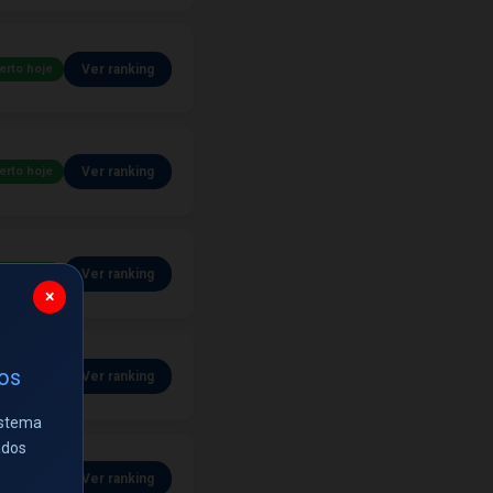
erto hoje
Ver ranking
erto hoje
Ver ranking
erto hoje
Ver ranking
×
ios
erto hoje
Ver ranking
istema
ados
erto hoje
Ver ranking