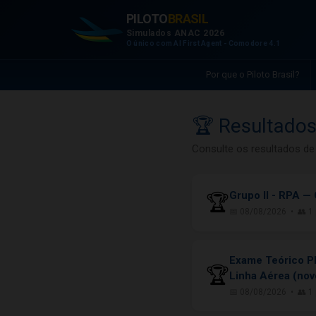
PILOTO
BRASIL
Simulados ANAC 2026
O único com AI First Agent - Comodore 4.1
Por que o Piloto Brasil?
🏆 Resultados
Consulte os resultados de 
Grupo II - RPA —
🏆
📅 08/08/2026 • 👥 1 
Exame Teórico PLA
🏆
Linha Aérea (nov
📅 08/08/2026 • 👥 1 