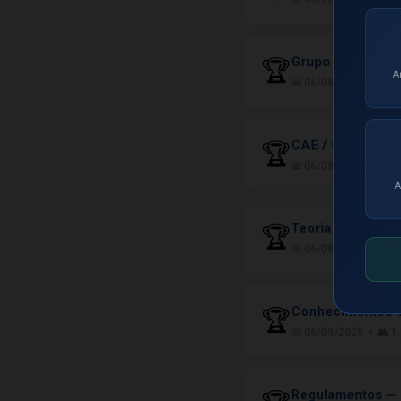
Grupo III - PSS 
🏆
A
📅 06/08/2026 • 👥 1 
CAE / CPE — INVA
🏆
📅 06/08/2026 • 👥 1 
A
Teoria de Voo — 
🏆
📅 06/08/2026 • 👥 1 
Conhecimentos Té
🏆
📅 06/08/2026 • 👥 1 
Regulamentos — P