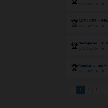
🏆
📅 05/08/2026 • 👥 1 
CAE / CPE — INVA
🏆
📅 05/08/2026 • 👥 1 
Navegação — PPH 
🏆
📅 05/08/2026 • 👥 1 
Regulamentos — P
🏆
📅 05/08/2026 • 👥 1 
‹
1
2
3
4