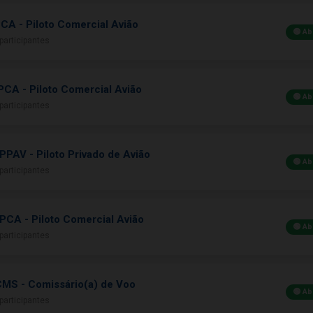
CA - Piloto Comercial Avião
🟢 Ab
participantes
PCA - Piloto Comercial Avião
🟢 Ab
participantes
PAV - Piloto Privado de Avião
🟢 Ab
participantes
CA - Piloto Comercial Avião
🟢 Ab
participantes
CMS - Comissário(a) de Voo
🟢 Ab
participantes