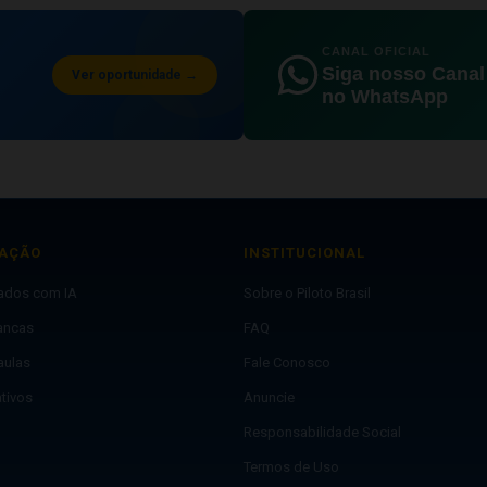
CANAL OFICIAL
Siga nosso Canal
Ver oportunidade →
no WhatsApp
AÇÃO
INSTITUCIONAL
lados com IA
Sobre o Piloto Brasil
ancas
FAQ
aulas
Fale Conosco
ativos
Anuncie
Responsabilidade Social
Termos de Uso