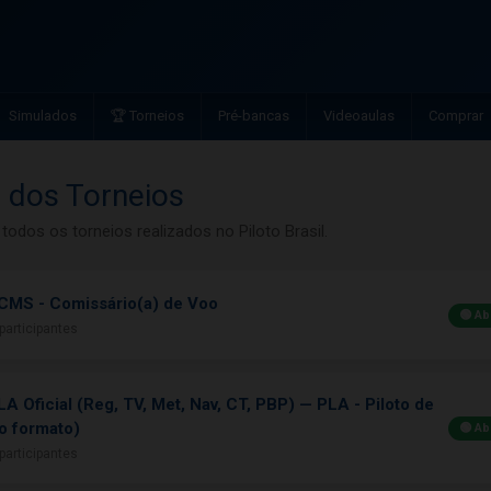
Simulados
🏆 Torneios
Pré-bancas
Videoaulas
Comprar
 dos Torneios
todos os torneios realizados no Piloto Brasil.
 CMS - Comissário(a) de Voo
🟢 Ab
participantes
 Oficial (Reg, TV, Met, Nav, CT, PBP) — PLA - Piloto de
o formato)
🟢 Ab
participantes