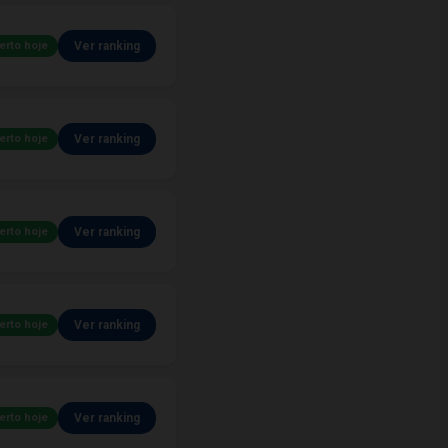
erto hoje
Ver ranking
erto hoje
Ver ranking
erto hoje
Ver ranking
erto hoje
Ver ranking
erto hoje
Ver ranking