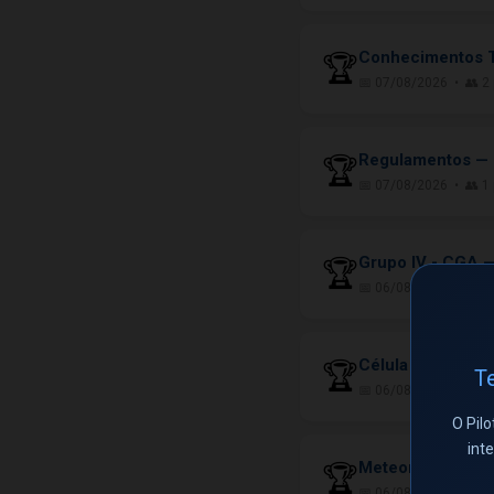
Conhecimentos Té
🏆
📅 07/08/2026 • 👥 2 
Regulamentos — P
🏆
📅 07/08/2026 • 👥 1 
Grupo IV - CGA 
🏆
📅 06/08/2026 • 👥 1 
Célula — MMA - 
🏆
Te
📅 06/08/2026 • 👥 1 
O Pilo
int
Meteorologia — P
🏆
📅 06/08/2026 • 👥 2 