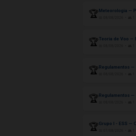
Meteorologia — P
🏆
📅 08/08/2026 • 👥 1 
Teoria de Voo — 
🏆
📅 08/08/2026 • 👥 1 
Regulamentos — P
🏆
📅 08/08/2026 • 👥 1 
Regulamentos — P
🏆
📅 08/08/2026 • 👥 1 
Grupo I - ESS — 
🏆
📅 07/08/2026 • 👥 1 