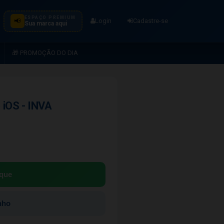
ESPAÇO PREMIUM
📢
Login
Cadastre-se
Sua marca aqui
🎁 PROMOÇÃO DO DIA
 iOS - INVA
que
nho