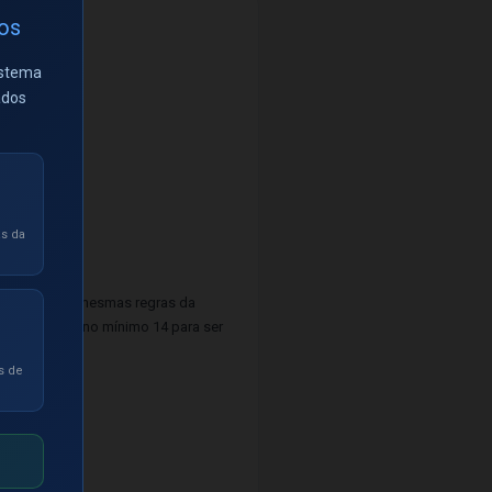
ios
istema
ados
as da
rá seguir as mesmas regras da
erá acertar no mínimo 14 para ser
s de