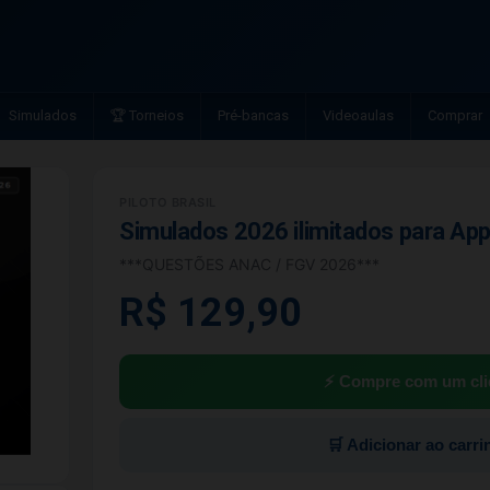
Simulados
🏆 Torneios
Pré-bancas
Videoaulas
Comprar
PILOTO BRASIL
Simulados 2026 ilimitados para App
***QUESTÕES ANAC / FGV 2026***
R$ 129,90
⚡ Compre com um cli
🛒 Adicionar ao carri