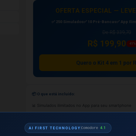
OFERTA ESPECIAL — LEVE
✅ 250 Simulados
✅ 10 Pré-Bancas
✅ App Ilim
De R$ 339,70
R$ 199,90
41%
Quero o Kit 4 em 1 por 
📦 O que está incluído:
📊 Simulados ilimitados no App para seu smartphone
✅ Acesso imediato após aprovação do pagamento
4.1
AI FIRST TECHNOLOGY
Comodore