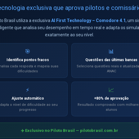
cnologia exclusiva que aprova pilotos e comissár
to Brasil utiliza a exclusiva
AI First Technology – Comodore 4.1
, um s
eligente que analisa seu desempenho em tempo real e adapta os simul
exatamente ao seu nível.
o Brasil. Formando profissionais da aviação desde 2004!
🎯
📊
s é ilimitado e não tem prazo de validade.
Identifica pontos fracos
Questões das últimas bancas
ma que engloba todas as matérias do curso de Instrutor de Voo de Avião:
nalisa cada resposta e mapeia suas
Seleciona questões reais e atualizad
dificuldades
ANAC
contém todo o banco de dados de questões do curso, onde o candidato deve
⚡
📈
o 20 questões sorteadas randomicamente à cada simulado e o candidato dev
Ajuste automático
+80% de aprovação
dapta o nível de dificuldade ao seu
Resultado comprovado com milhare
progresso
alunos
á exibido:
ado.
✈️ Exclusivo no Piloto Brasil — pilotobrasil.com.br
s Corretas, Incorretas e em Branco.