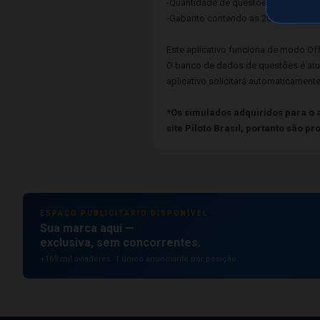
-Quantidade de questões Corretas, I
-Gabarito contendo as 20 questões c
Este aplicativo funciona de modo Off
O banco de dados de questões é atu
aplicativo solicitará automaticament
*Os simulados adquiridos para o a
site Piloto Brasil, portanto são 
ESPAÇO PUBLICITÁRIO DISPONÍVEL
Sua marca aqui —
exclusiva, sem concorrentes.
+169 mil aviadores. 1 único anunciante por posição.