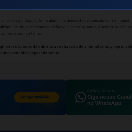
ncorretas e em Branco
om as alternativas que foram acertadas ou erradas.
-Line, ou seja, depois de instalado não necessita de conexão com a internet.
alizado sendo as mesmas questões que caem na banca, e sempre que houver
e conexão com a internet.
plicativo apenas dão direito a realização de simulados no próprio apl
produtos vendidos separadamente.
CANAL OFICIAL
Siga nosso Canal
Ver oportunidade →
no WhatsApp