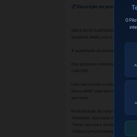
Te
📋 Descrição do produto
O Pilo
int
SIMULADOS ILIMITADOS
Questões ANAC com a qualidade Pilot
A quantidade de simulados disponívei
Este aplicativo consiste em um siste
A
-CAE/CPE
Uma vez baixado e instalado o APP 
Banca ANAC para aprovação, contend
aprovado.
A
Na finalização de cada simulado, ser
-Resultado: Aprovado ou Reprovado.
-Tempo em que o simulado foi realiz
-Gráfico com porcentagem de questõe