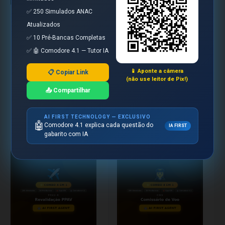
✅ 250 Simulados ANAC
Combo ANAC 4 em 1 - PPL
Combo ANAC 4 em 1 -
Atualizados
- iOS 2026
Revalidação PCA - PLA -
✅ 10 Pré-Bancas Completas
iOS 2026
250 Simulados + 10 Pré-Bancas
+ App Ilimitado + IA Comodore
250 Simulados + 10 Pré-Bancas
✅ 🤖 Comodore 4.1 — Tutor IA
4.1
+ App Ilimitado + IA Comodore
4.1
R$ 199,90
📱 Aponte a câmera
📋 Copiar Link
R$ 79,90
R$ 199,90
(não use leitor de Pix!)
60% OFF
📤 Compartilhar
⚡ Comprar agora
⚡ Comprar agora
AI FIRST TECHNOLOGY — EXCLUSIVO
Ver detalhes
Ver detalhes
🤖
Comodore 4.1 explica cada questão do
IA FIRST
gabarito com IA