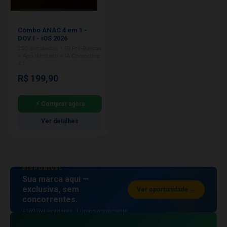
Combo ANAC 4 em 1 -
DOV I - iOS 2026
250 Simulados + 10 Pré-Bancas
+ App Ilimitado + IA Comodore
4.1
R$ 199,90
⚡ Comprar agora
Ver detalhes
ESPAÇO PUBLICITÁRIO
DISPONÍVEL
Sua marca aqui —
exclusiva, sem
Ver oportunidade →
concorrentes.
+169 mil aviadores. 1 único anunciante
por posição.