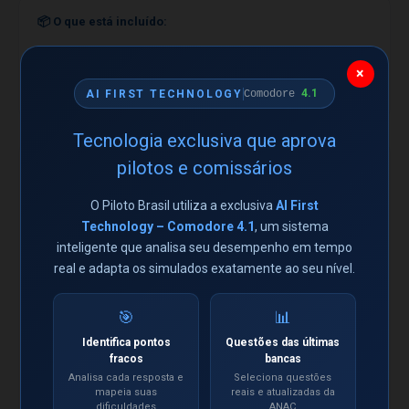
📦 O que está incluído:
📊 Simulados ilimitados no App para seu smartphone
×
✅ Acesso imediato após aprovação do pagamento
4.1
AI FIRST TECHNOLOGY
Comodore
Tecnologia exclusiva que aprova
pilotos e comissários
📋 Descrição do produto
O Piloto Brasil utiliza a exclusiva
AI First
Technology – Comodore 4.1
, um sistema
SIMULADOS ILIMITADOS
inteligente que analisa seu desempenho em tempo
Questões ANAC com a qualidade Piloto Brasil. Formando
real e adapta os simulados exatamente ao seu nível.
profissionais da aviação desde 2004!
🎯
📊
A quantidade de simulados disponíveis é ilimitado e não tem
prazo de validade.
Identifica pontos
Questões das últimas
fracos
bancas
Analisa cada resposta e
Seleciona questões
Este aplicativo consiste em um sistema que engloba todas as
mapeia suas
reais e atualizadas da
matérias do curso de Mecânico de Manutenção Aeronáutica:
dificuldades
ANAC