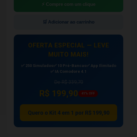
⚡ Compre com um clique
🛒 Adicionar ao carrinho
OFERTA ESPECIAL — LEVE
MUITO MAIS!
✅ 250 Simulados
✅ 10 Pré-Bancas
✅ App Ilimitado
✅ IA Comodore 4.1
De R$ 339,70
R$ 199,90
41% OFF
Quero o Kit 4 em 1 por R$ 199,90