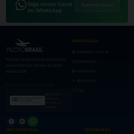
Siga nosso Canal
Entrar no Canal
no WhatsApp
NAVEGAÇÃO
🤖 Simulados com IA
Referência nacional na preparação
📋 Pré-Bancas
para as Bancas Oficiais da ANAC
🎬 Videoaulas
desde 2008.
📱 Aplicativos
RESPONSABILIDADE SOCIAL
🛒 Loja
Apoiamos
crianças
em todo o
mundo
INSTITUCIONAL
SEGURANÇA