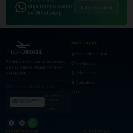
CANAL OFICIAL
Siga nosso Canal
Entrar no Canal
no WhatsApp
NAVEGAÇÃO
🤖 Simulados com IA
Referência nacional na preparação
📋 Pré-Bancas
para as Bancas Oficiais da ANAC
🎬 Videoaulas
desde 2008.
📱 Aplicativos
RESPONSABILIDADE SOCIAL
🛒 Loja
Apoiamos
crianças
em todo o
mundo
INSTITUCIONAL
SEGURANÇA