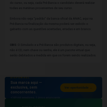
do curso, ou seja, cada Pré-Banca o candidato deverá realizar
todas as matérias provenientes de seu curso.
Embora não seja "padrão" da banca ofical da ANAC, aqui na
Pré-Banca na finalização da mesma poderá ser exibido o
gabarito com as questões acertadas, erradas e em branco.
OBS:
O Simulado e a Pré-Banca são produtos digitais, ou seja,
não é CD, nem chave ou senha, ele é um pacote virtual que
serão debitados a medida em que os forem sendo realizados.
ESPAÇO PUBLICITÁRIO
DISPONÍVEL
Sua marca aqui —
exclusiva, sem
Ver oportunidade →
concorrentes.
+169 mil aviadores. 1 único anunciante
por posição.