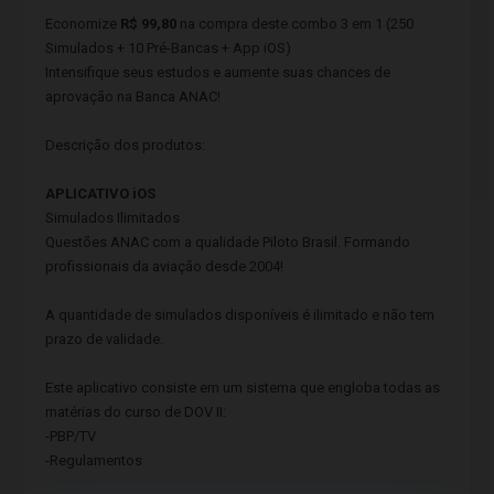
Economize
R$ 99,80
na compra deste combo 3 em 1 (250
Simulados + 10 Pré-Bancas + App iOS)
Intensifique seus estudos e aumente suas chances de
aprovação na Banca ANAC!
Descrição dos produtos:
APLICATIVO iOS
Simulados Ilimitados
Questões ANAC com a qualidade Piloto Brasil. Formando
profissionais da aviação desde 2004!
A quantidade de simulados disponíveis é ilimitado e não tem
prazo de validade.
Este aplicativo consiste em um sistema que engloba todas as
matérias do curso de DOV II:
-PBP/TV
-Regulamentos