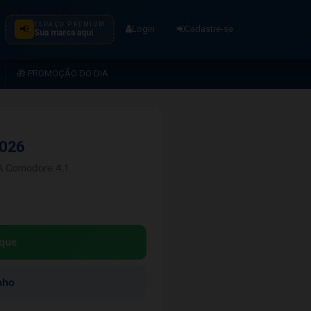
ESPAÇO PREMIUM
📢
Login
Cadastre-se
Sua marca aqui
🎁 PROMOÇÃO DO DIA
2026
IA Comodore 4.1
que
nho