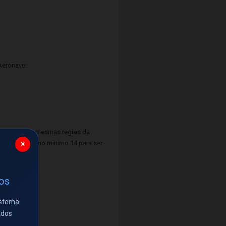
Aeronave:
rá seguir as mesmas regras da
erá acertar no mínimo 14 para ser
×
ios
istema
ados