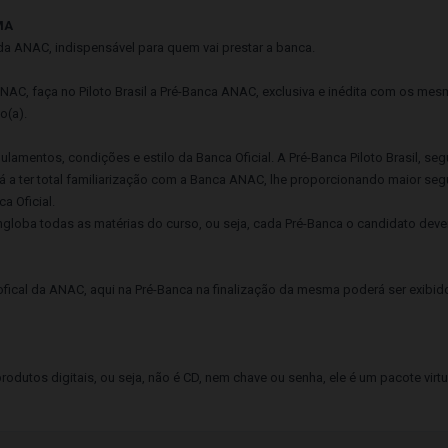
MA
l da ANAC, indispensável para quem vai prestar a banca.
 ANAC, faça no Piloto Brasil a Pré-Banca ANAC, exclusiva e inédita com os me
o(a).
ulamentos, condições e estilo da Banca Oficial. A Pré-Banca Piloto Brasil, s
ará a ter total familiarização com a Banca ANAC, lhe proporcionando maior se
a Oficial.
globa todas as matérias do curso, ou seja, cada Pré-Banca o candidato dever
fical da ANAC, aqui na Pré-Banca na finalização da mesma poderá ser exibi
odutos digitais, ou seja, não é CD, nem chave ou senha, ele é um pacote vir