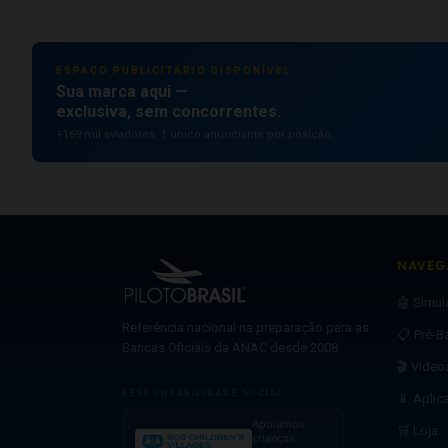
ESPAÇO PUBLICITÁRIO DISPONÍVEL
Sua marca aqui —
exclusiva, sem concorrentes.
+169 mil aviadores. 1 único anunciante por posição.
NAVEG
🤖 Simu
Referência nacional na preparação para as
📋 Pré-B
Bancas Oficiais da ANAC desde 2008.
🎬 Video
RESPONSABILIDADE SOCIAL
📱 Aplic
Apoiamos
🛒 Loja
crianças