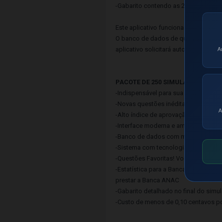
-Gabarito contendo as 20 questões c
Este aplicativo funciona de modo Off
O banco de dados de questões é atu
aplicativo solicitará automaticament
A
PACOTE DE 250 SIMULADOS PARA
-Indispensável para sua aprovação 
-Novas questões inéditas das banca
A
-Alto índice de aprovação nas Banc
-Interface moderna e amigável que 
-Banco de dados com mais de 22.00
-Sistema com tecnologia SMART que c
-Questões Favoritas! Você pode salv
-Estatística para a Banca - Um recurs
prestar a Banca ANAC
-Gabarito detalhado no final do sim
-Custo de menos de 0,10 centavos po