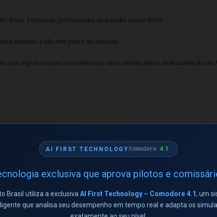
o Brasil. Formando profissionais da aviação desde 2004!
s é ilimitado e não tem prazo de validade.
tema que engloba todas as matérias do curso de Mecânico de Manutenção de 
contém todo o banco de dados de questões do curso, onde o candidato deve
o 20 questões sorteadas randomicamente à cada simulado e o candidato dev
4.1
AI FIRST TECHNOLOGY
Comodore
á exibido:
cnologia exclusiva que aprova pilotos e comissár
ado.
to Brasil utiliza a exclusiva
AI First Technology – Comodore 4.1
, um s
s Corretas, Incorretas e em Branco.
eligente que analisa seu desempenho em tempo real e adapta os simul
ncorretas e em Branco
exatamente ao seu nível.