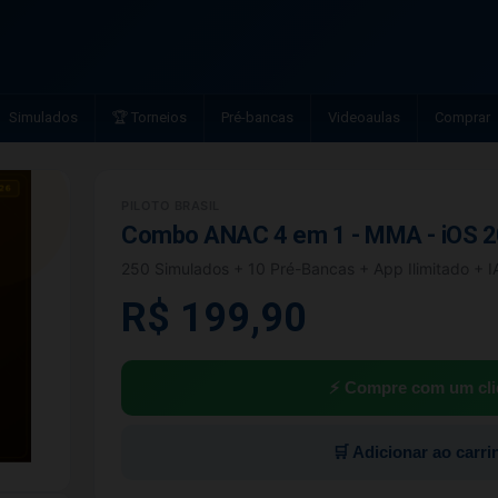
Simulados
🏆 Torneios
Pré-bancas
Videoaulas
Comprar
PILOTO BRASIL
Combo ANAC 4 em 1 - MMA - iOS 
250 Simulados + 10 Pré-Bancas + App Ilimitado + 
R$ 199,90
⚡ Compre com um cli
🛒 Adicionar ao carri