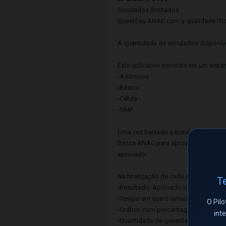
Simulados Ilimitados
Questões ANAC com a qualidade Pilot
A quantidade de simulados disponívei
Este aplicativo consiste em um sis
-Aviônicos
-Básico
-Célula
-GMP
Uma vez baixado e instalado o APP 
Banca ANAC para aprovação, contend
aprovado.
Na finalização de cada simulado, ser
Te
-Resultado: Aprovado ou Reprovado.
-Tempo em que o simulado foi realiz
O Pilo
-Gráfico com porcentagem de questõe
int
-Quantidade de questões Corretas, I