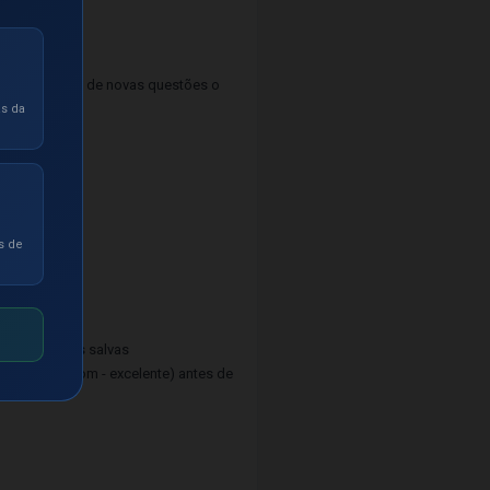
 atualização de novas questões o
as da
s de
provados
m as questões salvas
 - regular - bom - excelente) antes de