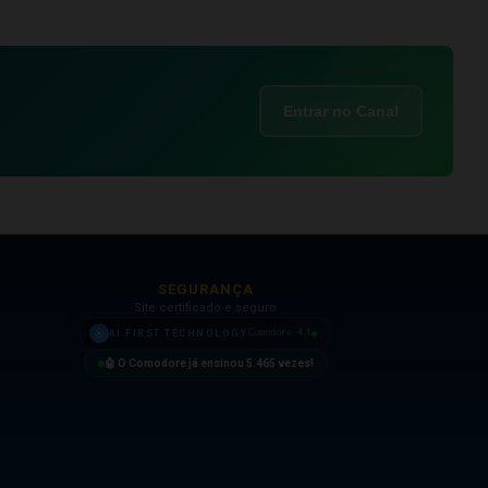
Entrar no Canal
SEGURANÇA
Site certificado e seguro
4.1
AI FIRST TECHNOLOGY
Comodore
🤖 O Comodore já ensinou
5.465
vezes!