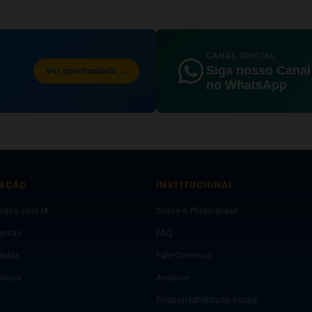
CANAL OFICIAL
Siga nosso Canal
Ver oportunidade →
no WhatsApp
AÇÃO
INSTITUCIONAL
lados com IA
Sobre o Piloto Brasil
ancas
FAQ
aulas
Fale Conosco
ativos
Anuncie
Responsabilidade Social