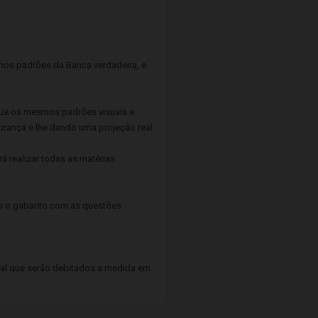
smos padrões da Banca verdadeira, e
egue os mesmos padrões visuais e
gurança e lhe dando uma projeção real
á realizar todas as matérias
do o gabarito com as questões
tual que serão debitados a medida em