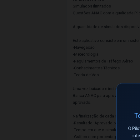
Simulados Ilimitados
Questões ANAC com a qualidade Pilot
A quantidade de simulados disponívei
Este aplicativo consiste em um siste
-Navegação
-Meteorologia
-Regulamentos de Tráfego Aéreo
-Conhecimentos Técnicos
-Teoria de Voo
Uma vez baixado e instalado o APP 
Banca ANAC para aprovação, contend
aprovado.
Te
Na finalização de cada simulado, ser
-Resultado: Aprovado ou Reprovado.
O Pilo
-Tempo em que o simulado foi realiz
int
-Gráfico com porcentagem de questõe