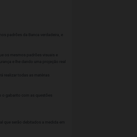
smos padrões da Banca verdadeira, e
egue os mesmos padrões visuais e
gurança e lhe dando uma projeção real
á realizar todas as matérias
do o gabarito com as questões
tual que serão debitados a medida em