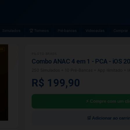
Simulados
🏆 Torneios
Pré-bancas
Videoaulas
Comprar
PILOTO BRASIL
Combo ANAC 4 em 1 - PCA - iOS 2
250 Simulados + 10 Pré-Bancas + App Ilimitado + 
R$ 199,90
⚡ Compre com um cli
🛒 Adicionar ao carri