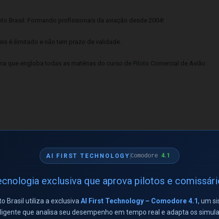
o Brasil. Formando profissionais da aviação desde 2004!
s é ilimitado e não tem prazo de validade.
ma que engloba todas as matérias do curso de Piloto Comercial de Avião:
contém todo o banco de dados de questões do curso, onde o candidato deve
o 20 questões sorteadas randomicamente à cada simulado e o candidato dev
4.1
AI FIRST TECHNOLOGY
Comodore
cnologia exclusiva que aprova pilotos e comissár
á exibido:
to Brasil utiliza a exclusiva
AI First Technology – Comodore 4.1
, um s
ado.
eligente que analisa seu desempenho em tempo real e adapta os simul
s Corretas, Incorretas e em Branco.