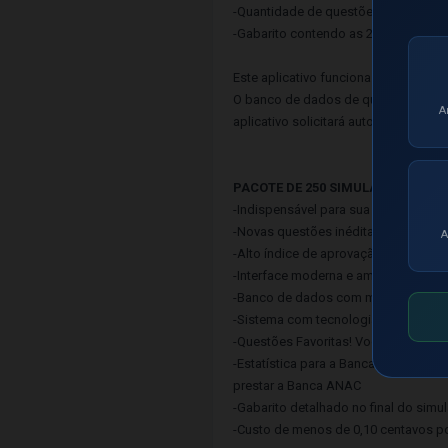
-Quantidade de questões Corretas, I
-Gabarito contendo as 20 questões c
Este aplicativo funciona de modo Off
O banco de dados de questões é atu
A
aplicativo solicitará automaticament
PACOTE DE 250 SIMULADOS PARA
-Indispensável para sua aprovação 
-Novas questões inéditas das banca
A
-Alto índice de aprovação nas Banc
-Interface moderna e amigável que 
-Banco de dados com mais de 22.00
-Sistema com tecnologia SMART que c
-Questões Favoritas! Você pode salv
-Estatística para a Banca - Um recurs
prestar a Banca ANAC
-Gabarito detalhado no final do sim
-Custo de menos de 0,10 centavos po