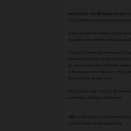
PACOTE DE 10 PRÉ-BANCAS DE PC
Cópia idêntica e fiel da Banca oficia
Antes de realizar a Banca Oficial da
veja se você realmente está preparad
Fique por dentro dos verdadeiros reg
técnicos da banca oficial e lhe ajud
do que você poderá enfrentar na Banc
A Pré-Banca como na banca ofical, en
provenientes de seu curso.
Embora não seja "padrão" da banca o
acertadas, erradas e em branco.
OBS:
O Simulado e a Pré-Banca são pr
que os forem sendo realizados.