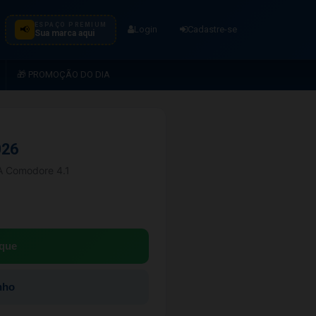
ESPAÇO PREMIUM
📢
Login
Cadastre-se
Sua marca aqui
🎁 PROMOÇÃO DO DIA
026
IA Comodore 4.1
que
nho