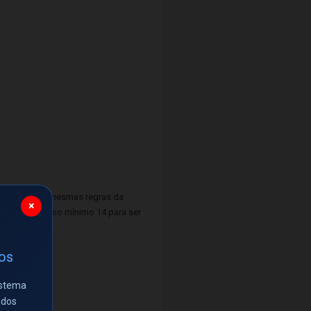
rá seguir as mesmas regras da
×
erá acertar no mínimo 14 para ser
ios
istema
ados