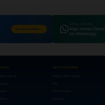
CANAL OFICIAL
Siga nosso Canal
Ver oportunidade →
no WhatsApp
AÇÃO
INSTITUCIONAL
lados com IA
Sobre o Piloto Brasil
ancas
FAQ
aulas
Fale Conosco
ativos
Anuncie