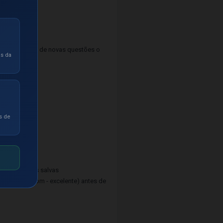
 atualização de novas questões o
as da
s de
provados
m as questões salvas
 - regular - bom - excelente) antes de