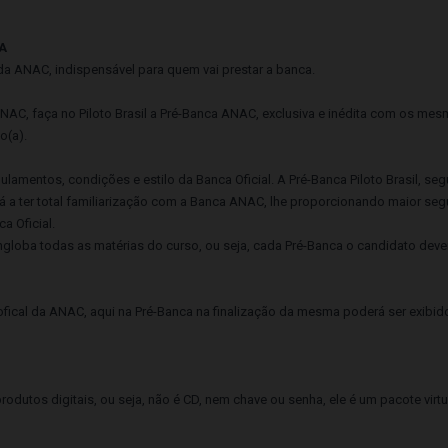
A
l da ANAC, indispensável para quem vai prestar a banca.
 ANAC, faça no Piloto Brasil a Pré-Banca ANAC, exclusiva e inédita com os me
o(a).
ulamentos, condições e estilo da Banca Oficial. A Pré-Banca Piloto Brasil, s
ará a ter total familiarização com a Banca ANAC, lhe proporcionando maior se
a Oficial.
globa todas as matérias do curso, ou seja, cada Pré-Banca o candidato dever
fical da ANAC, aqui na Pré-Banca na finalização da mesma poderá ser exibi
odutos digitais, ou seja, não é CD, nem chave ou senha, ele é um pacote vir