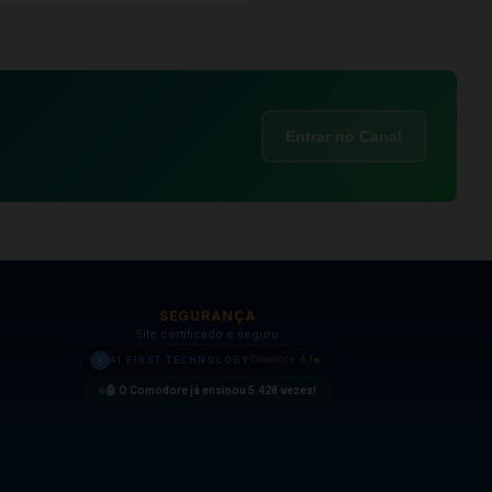
Entrar no Canal
SEGURANÇA
Site certificado e seguro
4.1
AI FIRST TECHNOLOGY
Comodore
🤖 O Comodore já ensinou
5.428
vezes!