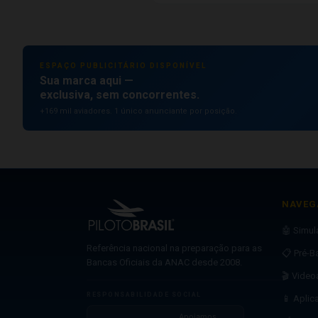
ESPAÇO PUBLICITÁRIO DISPONÍVEL
Sua marca aqui —
exclusiva, sem concorrentes.
+169 mil aviadores. 1 único anunciante por posição.
NAVEG
🤖 Simu
Referência nacional na preparação para as
📋 Pré-B
Bancas Oficiais da ANAC desde 2008.
🎬 Video
RESPONSABILIDADE SOCIAL
📱 Aplic
Apoiamos