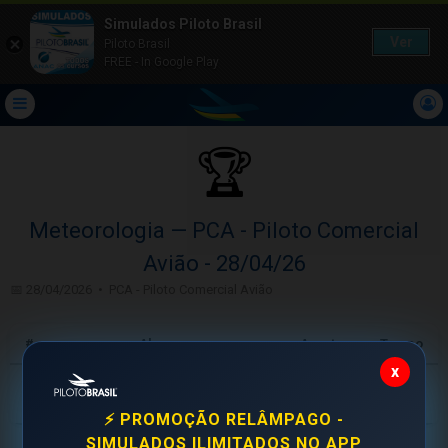
Simulados Piloto Brasil
Ver
Piloto Brasil
FREE - In Google Play
🏆
Meteorologia — PCA - Piloto Comercial
Avião - 28/04/26
📅 28/04/2026 • PCA - Piloto Comercial Avião
#
Aluno
Acertos
Tempo
x
Flávio Augusto Dos
24m
🥇
12/20
F
santos macedo
19s
⚡ PROMOÇÃO RELÂMPAGO -
SIMULADOS ILIMITADOS NO APP