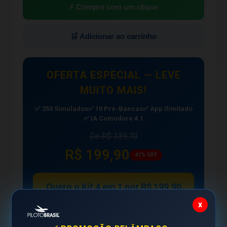
⚡ Compre com um clique
🛒 Adicionar ao carrinho
OFERTA ESPECIAL — LEVE
MUITO MAIS!
✅ 250 Simulados
✅ 10 Pré-Bancas
✅ App Ilimitado
✅ IA Comodore 4.1
De R$ 339,70
R$ 199,90
41% OFF
Quero o Kit 4 em 1 por R$ 199,90
x