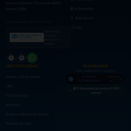
para as Bancas Oficiais da ANAC
🎬 Videoaulas
desde 2008.
📱 Aplicativos
RESPONSABILIDADE SOCIAL
🛒 Loja
Apoiamos
crianças
em todo o
mundo
INSTITUCIONAL
SEGURANÇA
Site certificado e seguro
Sobre o Piloto Brasil
Comodore
AI FIRST
4.1
TECHNOLOGY
FAQ
🤖 O Comodore já ensinou
5.536
vezes!
Fale Conosco
Anuncie
Responsabilidade Social
Termos de Uso