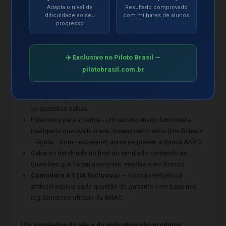
Adapta o nível de
Resultado comprovado
aprovados
dificuldade ao seu
com milhares de alunos
Interface moderna e amigável que facilita seus estudos e
progresso
memorização das questões para a Banca ANAC
Banco de dados com mais de 22.000 questões atualizadas
das Bancas ANAC
✈️ Exclusivo no Piloto Brasil —
Sistema com tecnologia SMART que classifica e monta seu
pilotobrasil.com.br
simulado à partir das questões que você mais erra
Questões Favoritas! Você pode salvar as questões que
deseja e depois poderá realizar simulados exclusivos com
as questões salvas
Estatística para a Banca - Um recurso muito funcional e
inteligente que avalia o seu desempenho entre (insuficiente
- regular - bom - excelente) antes de prestar a Banca ANAC
Gabarito detalhado no final do simulado contendo as
questões que foram acertadas, erradas e em branco
Comodore 4.1 (IA Exclusiva)
— Nossa inteligência
artificial explica cada questão do gabarito com base nos
regulamentos oficiais da ANAC
ℹ️ Os simulados do site e do aplicativo são produtos