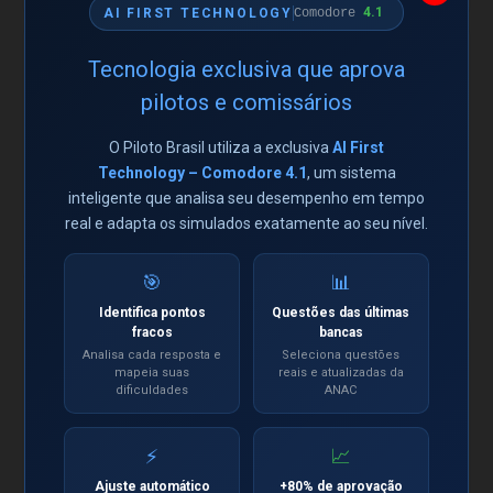
4.1
AI FIRST TECHNOLOGY
Comodore
📦 O que está incluído:
Tecnologia exclusiva que aprova
🤖 Comodore 4.1 — Explicação por IA em cada questão
pilotos e comissários
📊 Estatísticas detalhadas de desempenho
O Piloto Brasil utiliza a exclusiva
AI First
⭐ Sistema de questões favoritas
Technology – Comodore 4.1
, um sistema
inteligente que analisa seu desempenho em tempo
🏆 Acesso ao Torneio Piloto Brasil
real e adapta os simulados exatamente ao seu nível.
✅ Acesso imediato após aprovação do pagamento
🎯
📊
Identifica pontos
Questões das últimas
fracos
bancas
📋 Descrição do produto
Analisa cada resposta e
Seleciona questões
mapeia suas
reais e atualizadas da
Pacote de 250 Simulados para Piloto Privado de Helicóptero
dificuldades
ANAC
✅ Benefícios do pacote:
⚡
📈
Alto índice de aprovação nas Bancas ANAC comprovado
Ajuste automático
+80% de aprovação
por alunos e usuários que prestaram a Banca e foram