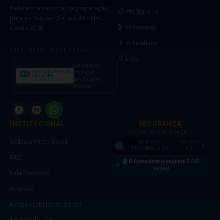
Referência nacional na preparação
📋 Pré-Bancas
para as Bancas Oficiais da ANAC
🎬 Videoaulas
desde 2008.
📱 Aplicativos
RESPONSABILIDADE SOCIAL
🛒 Loja
Apoiamos
crianças
em todo o
mundo
INSTITUCIONAL
SEGURANÇA
Site certificado e seguro
Sobre o Piloto Brasil
Comodore
AI FIRST
4.1
TECHNOLOGY
FAQ
🤖 O Comodore já ensinou
5.543
vezes!
Fale Conosco
Anuncie
Responsabilidade Social