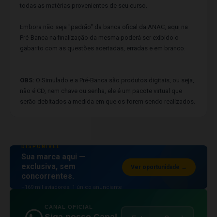
todas as matérias provenientes de seu curso.
Embora não seja "padrão" da banca ofical da ANAC, aqui na
Pré-Banca na finalização da mesma poderá ser exibido o
gabarito com as questões acertadas, erradas e em branco.
OBS:
O Simulado e a Pré-Banca são produtos digitais, ou seja,
não é CD, nem chave ou senha, ele é um pacote virtual que
serão debitados a medida em que os forem sendo realizados.
ESPAÇO PUBLICITÁRIO
DISPONÍVEL
Sua marca aqui —
exclusiva, sem
Ver oportunidade →
concorrentes.
+169 mil aviadores. 1 único anunciante
por posição.
CANAL OFICIAL