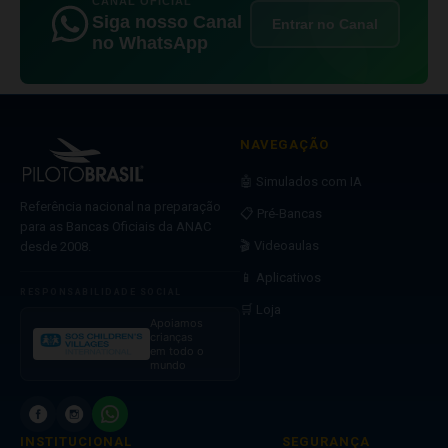
CANAL OFICIAL
Siga nosso Canal
Entrar no Canal
no WhatsApp
NAVEGAÇÃO
🤖 Simulados com IA
Referência nacional na preparação
📋 Pré-Bancas
para as Bancas Oficiais da ANAC
🎬 Videoaulas
desde 2008.
📱 Aplicativos
RESPONSABILIDADE SOCIAL
🛒 Loja
Apoiamos
crianças
em todo o
mundo
INSTITUCIONAL
SEGURANÇA