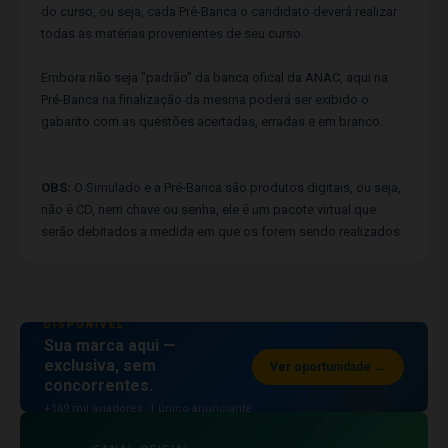
do curso, ou seja, cada Pré-Banca o candidato deverá realizar
todas as matérias provenientes de seu curso.
Embora não seja "padrão" da banca ofical da ANAC, aqui na
Pré-Banca na finalização da mesma poderá ser exibido o
gabarito com as questões acertadas, erradas e em branco.
OBS:
O Simulado e a Pré-Banca são produtos digitais, ou seja,
não é CD, nem chave ou senha, ele é um pacote virtual que
serão debitados a medida em que os forem sendo realizados.
ESPAÇO PUBLICITÁRIO
DISPONÍVEL
Sua marca aqui —
exclusiva, sem
Ver oportunidade →
concorrentes.
+169 mil aviadores. 1 único anunciante
por posição.