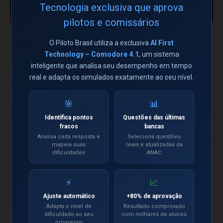
Tecnologia exclusiva que aprova
pilotos e comissários
O Piloto Brasil utiliza a exclusiva
AI First
📋 Descrição do produto
Technology – Comodore 4.1
, um sistema
inteligente que analisa seu desempenho em tempo
Preparamos o melhor conteúdo para você, a
gora você
real e adapta os simulados exatamente ao seu nível.
vai aprender de verdade!
Ministrada pelo professor Kleber Candido.
KLEBER CANDIDO
é controlador de tráfego aéreo da Torre
🎯
📊
Ribeirão Preto / SP , piloto de linha aérea, instrutor de voo,
Identifica pontos
Questões das últimas
instrutor de simulados de voo e professor / mestre das
fracos
bancas
matérias de conhecimentos técnicos de baixa e alta
Analisa cada resposta e
Seleciona questões
velocidade, regulamentos de tráfego aéreo, navegação
mapeia suas
reais e atualizadas da
dificuldades
ANAC
aeronáutica e teoria de voo de alta e baixa velocidade, com
experiência há mais de 30 anos.
⚡
📈
MÓDULO 1 (26:04)
Ajuste automático
+80% de aprovação
Conhecimentos gerais de aeronaves
Adapta o nível de
Resultado comprovado
Componentes
dificuldade ao seu
com milhares de alunos
MÓDULO 2 (40:17)
progresso