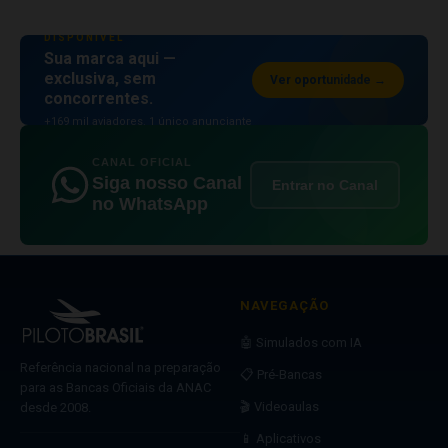
ESPAÇO PUBLICITÁRIO
DISPONÍVEL
Sua marca aqui —
exclusiva, sem
Ver oportunidade →
concorrentes.
+169 mil aviadores. 1 único anunciante
por posição.
CANAL OFICIAL
Siga nosso Canal
Entrar no Canal
no WhatsApp
NAVEGAÇÃO
🤖 Simulados com IA
Referência nacional na preparação
📋 Pré-Bancas
para as Bancas Oficiais da ANAC
🎬 Videoaulas
desde 2008.
📱 Aplicativos