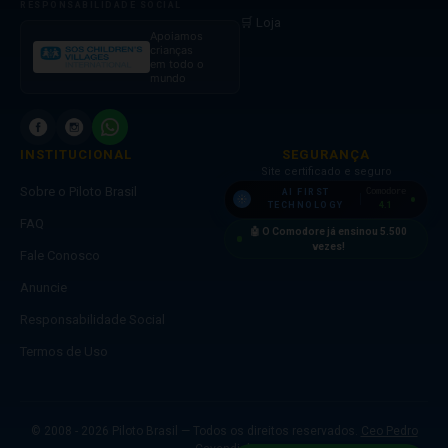
RESPONSABILIDADE SOCIAL
🛒 Loja
Apoiamos
crianças
em todo o
mundo
INSTITUCIONAL
SEGURANÇA
Site certificado e seguro
Sobre o Piloto Brasil
Comodore
AI FIRST
4.1
TECHNOLOGY
FAQ
🤖 O Comodore já ensinou
5.500
vezes!
Fale Conosco
Anuncie
Responsabilidade Social
Termos de Uso
© 2008 - 2026 Piloto Brasil — Todos os direitos reservados.
Ceo Pedro