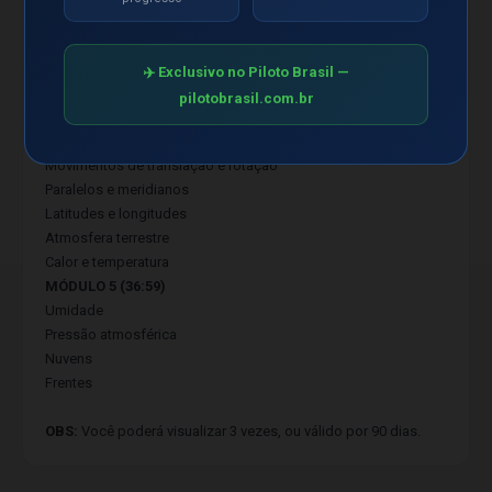
Navegação aérea
MÓDULO 3 (27:44)
Teoria de voo
✈️ Exclusivo no Piloto Brasil —
MÓDULO 4 (30:51)
pilotobrasil.com.br
Meteorologia
Definição
Movimentos de translação e rotação
Paralelos e meridianos
Latitudes e longitudes
Atmosfera terrestre
Calor e temperatura
MÓDULO 5 (36:59)
Umidade
Pressão atmosférica
Nuvens
Frentes
OBS:
Você poderá visualizar 3 vezes, ou válido por 90 dias.