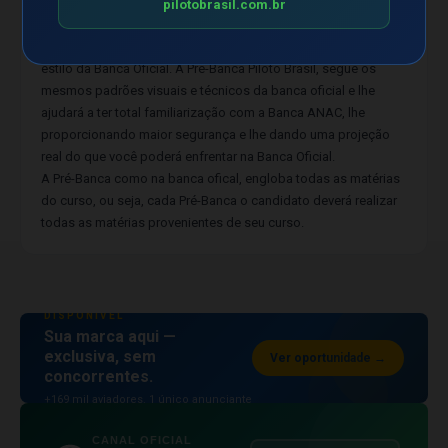
padrões da Banca verdadeira, e veja se você realmente está
pilotobrasil.com.br
preparado(a).
Fique por dentro dos verdadeiros regulamentos, condições e
estilo da Banca Oficial. A Pré-Banca Piloto Brasil, segue os
mesmos padrões visuais e técnicos da banca oficial e lhe
ajudará a ter total familiarização com a Banca ANAC, lhe
proporcionando maior segurança e lhe dando uma projeção
real do que você poderá enfrentar na Banca Oficial.
A Pré-Banca como na banca ofical, engloba todas as matérias
do curso, ou seja, cada Pré-Banca o candidato deverá realizar
todas as matérias provenientes de seu curso.
ESPAÇO PUBLICITÁRIO
DISPONÍVEL
Sua marca aqui —
exclusiva, sem
Ver oportunidade →
concorrentes.
+169 mil aviadores. 1 único anunciante
por posição.
CANAL OFICIAL