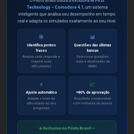
O Piloto Brasil utiliza a exclusiva
AI First
Technology – Comodore 4.1
, um sistema
inteligente que analisa seu desempenho em tempo
📦 O que está incluído:
real e adapta os simulados exatamente ao seu nível.
⭐ Simulação da Banca Oficial da ANAC incluindo todas as
matérias de uma só vez
🎯
📊
📊 Questões atualizadas
Identifica pontos
Questões das últimas
fracos
bancas
✅ Acesso imediato após aprovação do pagamento
Analisa cada resposta e
Seleciona questões
mapeia suas
reais e atualizadas da
dificuldades
ANAC
📋 Descrição do produto
⚡
📈
Pacote de 20 Pré-Bancas de Revalidação de Piloto Privado de
Ajuste automático
+80% de aprovação
Avião
Adapta o nível de
Resultado comprovado
dificuldade ao seu
com milhares de alunos
progresso
Cópia identica e fiel da Banca oficial da ANAC,
indispensável para quem vai prestar a banca.
Antes de realizar a Banca Oficial da ANAC, faça no Piloto Brasil
✈️ Exclusivo no Piloto Brasil —
a Pré-Banca ANAC, exclusiva e inédita com os mesmos