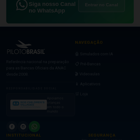
Siga nosso Canal
Entrar no Canal
no WhatsApp
NAVEGAÇÃO
🤖 Simulados com IA
Referência nacional na preparação
📋 Pré-Bancas
para as Bancas Oficiais da ANAC
🎬 Videoaulas
desde 2008.
📱 Aplicativos
RESPONSABILIDADE SOCIAL
🛒 Loja
Apoiamos
crianças
em todo o
mundo
INSTITUCIONAL
SEGURANÇA