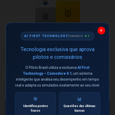
🥇
🥈
Carlos
Leonardo
×
67/20
67/20
4.1
AI FIRST TECHNOLOGY
Comodore
#
Aluno
Acertos
Tempo
Tecnologia exclusiva que aprova
pilotos e comissários
Carlos augusto gomes
27m
🥇
67/20
pinho vieira
57s
O Piloto Brasil utiliza a exclusiva
AI First
Leonardo Telles dos
28m
Technology – Comodore 4.1
, um sistema
🥈
67/20
Santos
51s
inteligente que analisa seu desempenho em tempo
real e adapta os simulados exatamente ao seu nível.
← Ver todos os torneios
ESPAÇO PUBLICITÁRIO
🎯
📊
DISPONÍVEL
Sua marca aqui —
Identifica pontos
Questões das últimas
fracos
bancas
exclusiva, sem
Ver oportunidade →