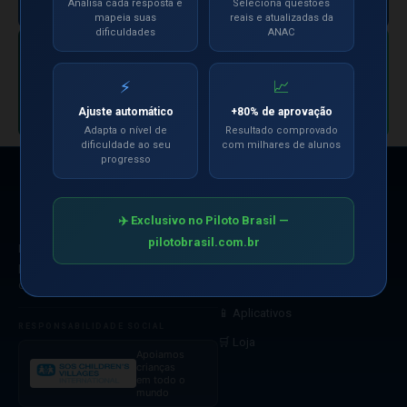
concorrentes.
Analisa cada resposta e
Seleciona questões
mapeia suas
reais e atualizadas da
+169 mil aviadores. 1 único anunciante
dificuldades
ANAC
por posição.
CANAL OFICIAL
Siga nosso Canal
Entrar no Canal
⚡
📈
no WhatsApp
Ajuste automático
+80% de aprovação
Adapta o nível de
Resultado comprovado
dificuldade ao seu
com milhares de alunos
progresso
NAVEGAÇÃO
✈️ Exclusivo no Piloto Brasil —
🤖 Simulados com IA
pilotobrasil.com.br
Referência nacional na preparação
📋 Pré-Bancas
para as Bancas Oficiais da ANAC
🎬 Videoaulas
desde 2008.
📱 Aplicativos
RESPONSABILIDADE SOCIAL
🛒 Loja
Apoiamos
crianças
em todo o
mundo