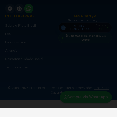
INSTITUCIONAL
SEGURANÇA
Site certificado e seguro
Sobre o Piloto Brasil
Comodore
AI FIRST
4.1
TECHNOLOGY
FAQ
🤖 O Comodore já ensinou
5.540
vezes!
Fale Conosco
Anuncie
Responsabilidade Social
Termos de Uso
© 2008 - 2026 Piloto Brasil — Todos os direitos reservados.
Ceo Pedro
Cavendish
Compre via WhatsApp